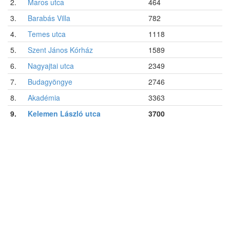
2.
Maros utca
464
3.
Barabás Villa
782
4.
Temes utca
1118
5.
Szent János Kórház
1589
6.
Nagyajtai utca
2349
7.
Budagyöngye
2746
8.
Akadémia
3363
9.
Kelemen László utca
3700