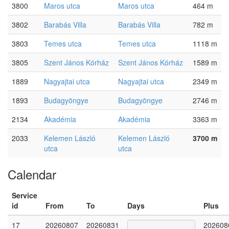
3800
Maros utca
Maros utca
464 m
3802
Barabás Villa
Barabás Villa
782 m
3803
Temes utca
Temes utca
1118 m
3805
Szent János Kórház
Szent János Kórház
1589 m
1889
Nagyajtai utca
Nagyajtai utca
2349 m
1893
Budagyöngye
Budagyöngye
2746 m
2134
Akadémia
Akadémia
3363 m
2033
Kelemen László
Kelemen László
3700 m
utca
utca
Calendar
Service
id
From
To
Days
Plus
17
20260807
20260831
202608