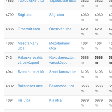
4863
Tápióbicske utca
Tápióbicske utca
3622
3622
3
m
m
m
4792
Sági utca
Sági utca
4060
4060
4
m
m
m
4865
Oroszvár utca
Oroszvár utca
4261
4261
4
m
m
m
4867
Mezőtárkány
Mezőtárkány
4864
4864
4
utca
utca
m
m
m
742
Rákoskeresztúr,
Rákoskeresztúr,
5666
5666
5
városközpont
városközpont
m
m
m
4941
Szent kereszt tér
Szent kereszt tér
6103
6103
6
m
m
m
4892
Bakancsos utca
Bakancsos utca
6566
6566
6
m
m
m
4894
Kis utca
Kis utca
6979
6979
6
m
m
m