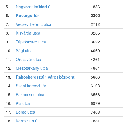
5.
Nagyszentmiklósi út
1886
6.
Kucorgó tér
2302
7.
Vecsey Ferenc utca
2712
8.
Kisvárda utca
3285
9.
Tápióbicske utca
3622
10.
Sági utca
4060
11.
Oroszvár utca
4261
12.
Mezőtárkány utca
4864
13.
Rákoskeresztúr, városközpont
5666
14.
Szent kereszt tér
6103
15.
Bakancsos utca
6566
16.
Kis utca
6979
17.
Borsó utca
7408
18.
Keresztúri út
7881