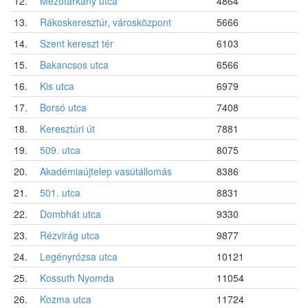
12.
Mezőtárkány utca
4864
13.
Rákoskeresztúr, városközpont
5666
14.
Szent kereszt tér
6103
15.
Bakancsos utca
6566
16.
Kis utca
6979
17.
Borsó utca
7408
18.
Keresztúri út
7881
19.
509. utca
8075
20.
Akadémiaújtelep vasútállomás
8386
21.
501. utca
8831
22.
Dombhát utca
9330
23.
Rézvirág utca
9877
24.
Legényrózsa utca
10121
25.
Kossuth Nyomda
11054
26.
Kozma utca
11724