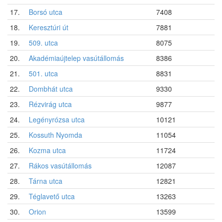
17.
Borsó utca
7408
18.
Keresztúri út
7881
19.
509. utca
8075
20.
Akadémiaújtelep vasútállomás
8386
21.
501. utca
8831
22.
Dombhát utca
9330
23.
Rézvirág utca
9877
24.
Legényrózsa utca
10121
25.
Kossuth Nyomda
11054
26.
Kozma utca
11724
27.
Rákos vasútállomás
12087
28.
Tárna utca
12821
29.
Téglavető utca
13263
30.
Orion
13599