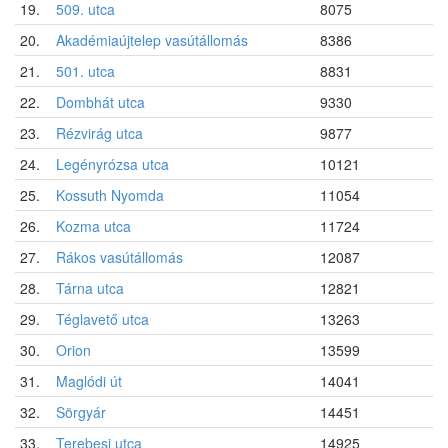
19.
509. utca
8075
20.
Akadémiaújtelep vasútállomás
8386
21.
501. utca
8831
22.
Dombhát utca
9330
23.
Rézvirág utca
9877
24.
Legényrózsa utca
10121
25.
Kossuth Nyomda
11054
26.
Kozma utca
11724
27.
Rákos vasútállomás
12087
28.
Tárna utca
12821
29.
Téglavető utca
13263
30.
Orion
13599
31.
Maglódi út
14041
32.
Sörgyár
14451
33.
Terebesi utca
14925