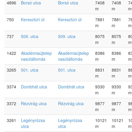
4896
Borsó utca
Borsó utca
7408
7408
7
m
m
m
750
Keresztúri út
Keresztúri út
7881
7881
7
m
m
m
737
509. utca
509. utca
8075
8075
8
m
m
m
1422
Akadémiaújtelep
Akadémiaújtelep
8386
8386
8
vasútállomás
vasútállomás
m
m
m
3265
501. utca
501. utca
8831
8831
8
m
m
m
3374
Dombhát utca
Dombhát utca
9330
9330
9
m
m
m
3372
Rézvirág utca
Rézvirág utca
9877
9877
9
m
m
m
3261
Legényrózsa
Legényrózsa
10121
10121
1
utca
utca
m
m
m