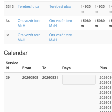
3313
Terebesi utca
Terebesi utca
14925
14925
1
m
m
m
64
Örs vezér tere
Örs vezér tere
15989
15989
1
M+H
M+H
m
m
m
61
Örs vezér tere
Örs vezér tere
M+H
M+H
Calendar
Service
id
From
To
Days
Plus
29
20260808
20260831
202608
202608
202608
202608
202608
202608
202608