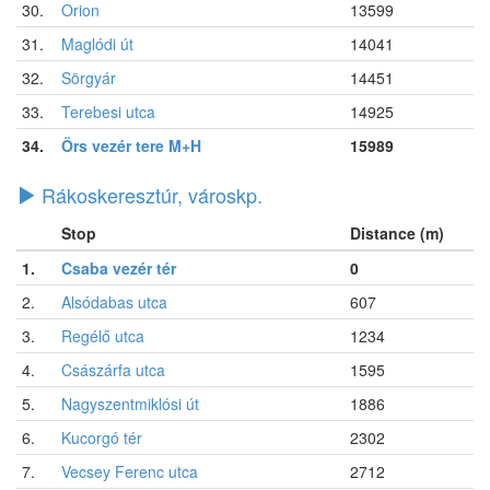
30.
Orion
13599
31.
Maglódi út
14041
32.
Sörgyár
14451
33.
Terebesi utca
14925
34.
Örs vezér tere M+H
15989
Rákoskeresztúr, városkp.
Stop
Distance (m)
1.
Csaba vezér tér
0
2.
Alsódabas utca
607
3.
Regélő utca
1234
4.
Császárfa utca
1595
5.
Nagyszentmiklósi út
1886
6.
Kucorgó tér
2302
7.
Vecsey Ferenc utca
2712