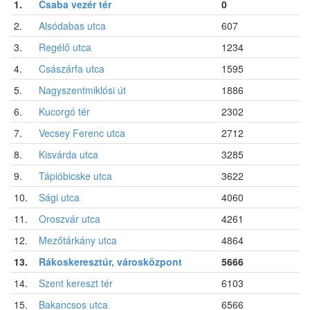
1.
Csaba vezér tér
0
2.
Alsódabas utca
607
3.
Regélő utca
1234
4.
Császárfa utca
1595
5.
Nagyszentmiklósi út
1886
6.
Kucorgó tér
2302
7.
Vecsey Ferenc utca
2712
8.
Kisvárda utca
3285
9.
Tápióbicske utca
3622
10.
Sági utca
4060
11.
Oroszvár utca
4261
12.
Mezőtárkány utca
4864
13.
Rákoskeresztúr, városközpont
5666
14.
Szent kereszt tér
6103
15.
Bakancsos utca
6566