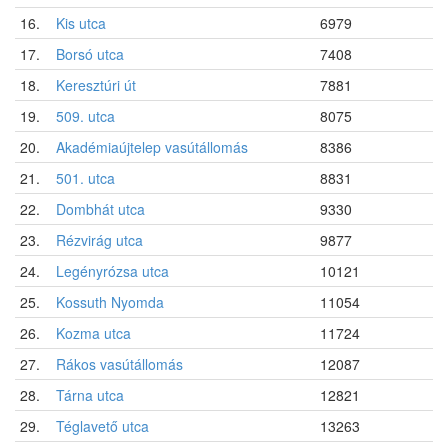
16.
Kis utca
6979
17.
Borsó utca
7408
18.
Keresztúri út
7881
19.
509. utca
8075
20.
Akadémiaújtelep vasútállomás
8386
21.
501. utca
8831
22.
Dombhát utca
9330
23.
Rézvirág utca
9877
24.
Legényrózsa utca
10121
25.
Kossuth Nyomda
11054
26.
Kozma utca
11724
27.
Rákos vasútállomás
12087
28.
Tárna utca
12821
29.
Téglavető utca
13263