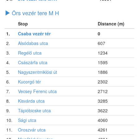
Örs vezér tere M H
Stop
Distance (m)
1.
Csaba vezér tér
0
2.
Alsódabas utca
607
3.
Regélő utca
1234
4.
Császárfa utca
1595
5.
Nagyszentmiklósi út
1886
6.
Kucorgó tér
2302
7.
Vecsey Ferenc utca
2712
8.
Kisvárda utca
3285
9.
Tápióbicske utca
3622
10.
Sági utca
4060
11.
Oroszvár utca
4261