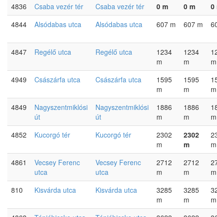
4836
Csaba vezér tér
Csaba vezér tér
0 m
0 m
0
4844
Alsódabas utca
Alsódabas utca
607 m
607 m
6
4847
Regélő utca
Regélő utca
1234
1234
1
m
m
m
4949
Császárfa utca
Császárfa utca
1595
1595
1
m
m
m
4849
Nagyszentmiklósi
Nagyszentmiklósi
1886
1886
1
út
út
m
m
m
4852
Kucorgó tér
Kucorgó tér
2302
2302
2
m
m
m
4861
Vecsey Ferenc
Vecsey Ferenc
2712
2712
2
utca
utca
m
m
m
810
Kisvárda utca
Kisvárda utca
3285
3285
3
m
m
m