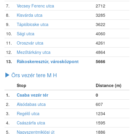
7.
Vecsey Ferenc utca
2712
8.
Kisvárda utca
3285
9.
Tápióbicske utca
3622
10.
Sági utca
4060
11.
Oroszvár utca
4261
12.
Mezőtárkány utca
4864
13.
Rákoskeresztúr, városközpont
5666
Örs vezér tere M H
Stop
Distance (m)
1.
Csaba vezér tér
0
2.
Alsódabas utca
607
3.
Regélő utca
1234
4.
Császárfa utca
1595
5.
Nagyszentmiklósi út
1886