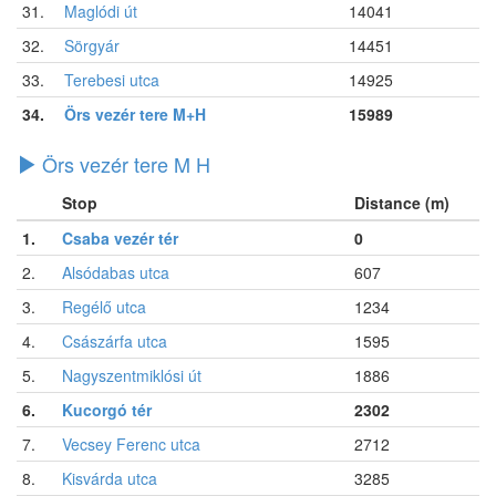
31.
Maglódi út
14041
32.
Sörgyár
14451
33.
Terebesi utca
14925
34.
Örs vezér tere M+H
15989
Örs vezér tere M H
Stop
Distance (m)
1.
Csaba vezér tér
0
2.
Alsódabas utca
607
3.
Regélő utca
1234
4.
Császárfa utca
1595
5.
Nagyszentmiklósi út
1886
6.
Kucorgó tér
2302
7.
Vecsey Ferenc utca
2712
8.
Kisvárda utca
3285