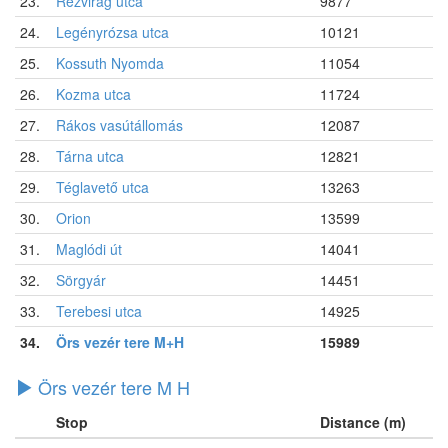
23.
Rézvirág utca
9877
24.
Legényrózsa utca
10121
25.
Kossuth Nyomda
11054
26.
Kozma utca
11724
27.
Rákos vasútállomás
12087
28.
Tárna utca
12821
29.
Téglavető utca
13263
30.
Orion
13599
31.
Maglódi út
14041
32.
Sörgyár
14451
33.
Terebesi utca
14925
34.
Örs vezér tere M+H
15989
Örs vezér tere M H
Stop
Distance (m)