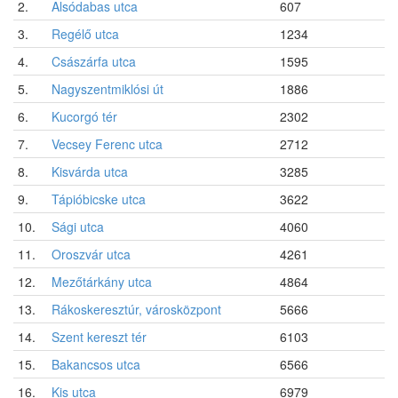
2.
Alsódabas utca
607
3.
Regélő utca
1234
4.
Császárfa utca
1595
5.
Nagyszentmiklósi út
1886
6.
Kucorgó tér
2302
7.
Vecsey Ferenc utca
2712
8.
Kisvárda utca
3285
9.
Tápióbicske utca
3622
10.
Sági utca
4060
11.
Oroszvár utca
4261
12.
Mezőtárkány utca
4864
13.
Rákoskeresztúr, városközpont
5666
14.
Szent kereszt tér
6103
15.
Bakancsos utca
6566
16.
Kis utca
6979