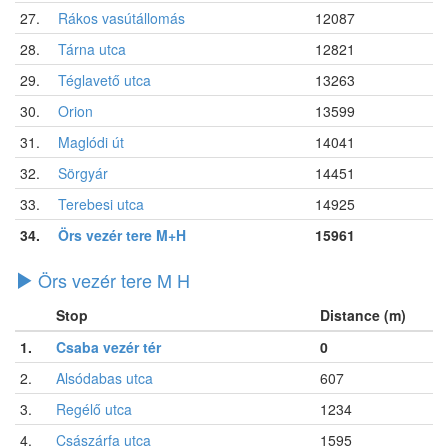
27.
Rákos vasútállomás
12087
28.
Tárna utca
12821
29.
Téglavető utca
13263
30.
Orion
13599
31.
Maglódi út
14041
32.
Sörgyár
14451
33.
Terebesi utca
14925
34.
Örs vezér tere M+H
15961
Örs vezér tere M H
Stop
Distance (m)
1.
Csaba vezér tér
0
2.
Alsódabas utca
607
3.
Regélő utca
1234
4.
Császárfa utca
1595