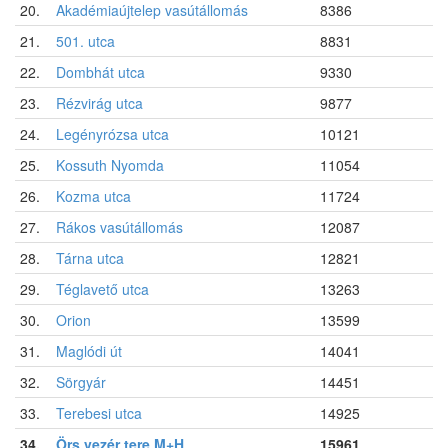
20.
Akadémiaújtelep vasútállomás
8386
21.
501. utca
8831
22.
Dombhát utca
9330
23.
Rézvirág utca
9877
24.
Legényrózsa utca
10121
25.
Kossuth Nyomda
11054
26.
Kozma utca
11724
27.
Rákos vasútállomás
12087
28.
Tárna utca
12821
29.
Téglavető utca
13263
30.
Orion
13599
31.
Maglódi út
14041
32.
Sörgyár
14451
33.
Terebesi utca
14925
34.
Örs vezér tere M+H
15961