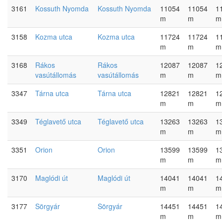
3161
Kossuth Nyomda
Kossuth Nyomda
11054
11054
1
m
m
m
3158
Kozma utca
Kozma utca
11724
11724
1
m
m
m
3168
Rákos
Rákos
12087
12087
1
vasútállomás
vasútállomás
m
m
m
3347
Tárna utca
Tárna utca
12821
12821
1
m
m
m
3349
Téglavető utca
Téglavető utca
13263
13263
1
m
m
m
3351
Orion
Orion
13599
13599
1
m
m
m
3170
Maglódi út
Maglódi út
14041
14041
1
m
m
m
3177
Sörgyár
Sörgyár
14451
14451
1
m
m
m