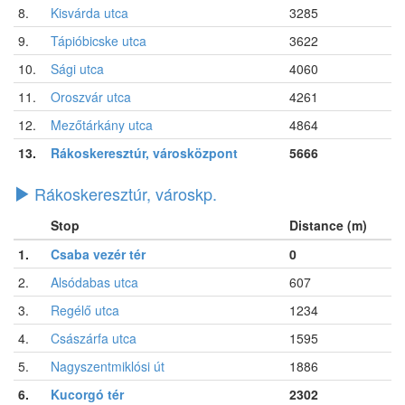
8.
Kisvárda utca
3285
9.
Tápióbicske utca
3622
10.
Sági utca
4060
11.
Oroszvár utca
4261
12.
Mezőtárkány utca
4864
13.
Rákoskeresztúr, városközpont
5666
Rákoskeresztúr, városkp.
Stop
Distance (m)
1.
Csaba vezér tér
0
2.
Alsódabas utca
607
3.
Regélő utca
1234
4.
Császárfa utca
1595
5.
Nagyszentmiklósi út
1886
6.
Kucorgó tér
2302