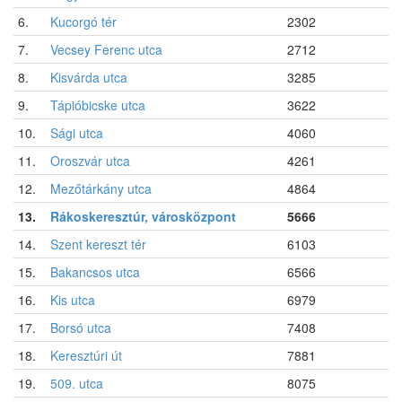
6.
Kucorgó tér
2302
7.
Vecsey Ferenc utca
2712
8.
Kisvárda utca
3285
9.
Tápióbicske utca
3622
10.
Sági utca
4060
11.
Oroszvár utca
4261
12.
Mezőtárkány utca
4864
13.
Rákoskeresztúr, városközpont
5666
14.
Szent kereszt tér
6103
15.
Bakancsos utca
6566
16.
Kis utca
6979
17.
Borsó utca
7408
18.
Keresztúri út
7881
19.
509. utca
8075