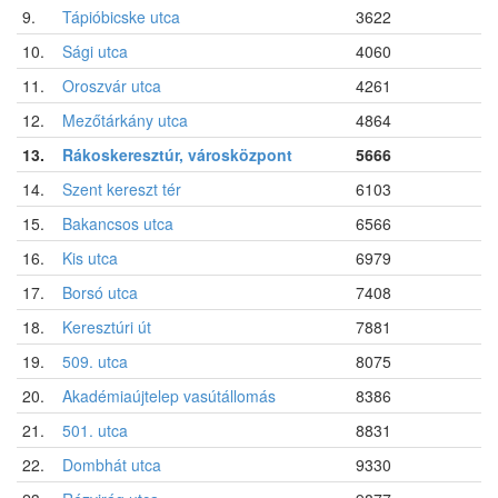
9.
Tápióbicske utca
3622
10.
Sági utca
4060
11.
Oroszvár utca
4261
12.
Mezőtárkány utca
4864
13.
Rákoskeresztúr, városközpont
5666
14.
Szent kereszt tér
6103
15.
Bakancsos utca
6566
16.
Kis utca
6979
17.
Borsó utca
7408
18.
Keresztúri út
7881
19.
509. utca
8075
20.
Akadémiaújtelep vasútállomás
8386
21.
501. utca
8831
22.
Dombhát utca
9330