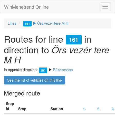
WinMenetrend Online
Lines
Örs vezér tere M H
161
Routes for line
in
161
direction to
Örs vezér tere
M H
In opposite direction:
Rákoscsaba
161
See the list of vehicles on this line
Merged route
Stop
id
Stop
Station
1.
2.
3.