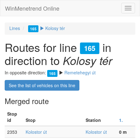
WinMenetrend Online
Lines
Kolosy tér
165
Routes for line
in
165
direction to
Kolosy tér
In opposite direction:
Remetehegyi út
165
See the list of vehicles on this line
Merged route
Stop
id
Stop
Station
1.
2353
Kolostor út
Kolostor út
0 m