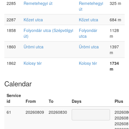
2285
Remetehegyi út
Remetehegyi
325 m
út
2287
Kőzet utca
Kőzet utca
684 m
1858
Folyondár utca (Szépvölgyi
Folyondár
1128
út)
utca
m
1860
Ürömi utca
Ürömi utca
1397
m
1862
Kolosy tér
Kolosy tér
1734
m
Calendar
Service
id
From
To
Days
Plus
61
20260809
20260830
202608
202608
202608