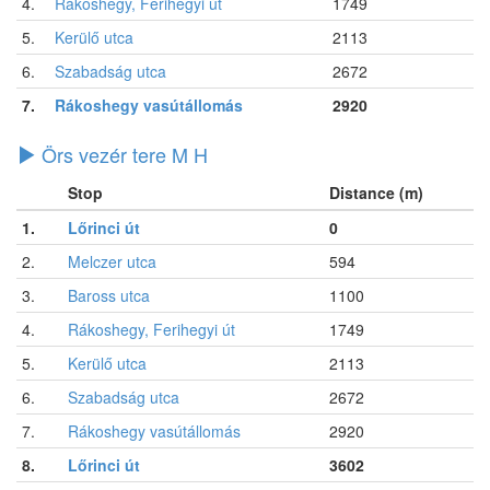
4.
Rákoshegy, Ferihegyi út
1749
5.
Kerülő utca
2113
6.
Szabadság utca
2672
7.
Rákoshegy vasútállomás
2920
Örs vezér tere M H
Stop
Distance (m)
1.
Lőrinci út
0
2.
Melczer utca
594
3.
Baross utca
1100
4.
Rákoshegy, Ferihegyi út
1749
5.
Kerülő utca
2113
6.
Szabadság utca
2672
7.
Rákoshegy vasútállomás
2920
8.
Lőrinci út
3602