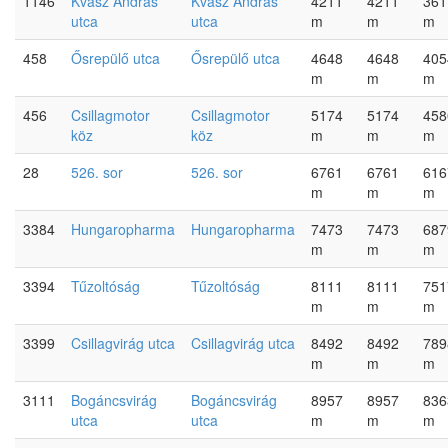
1146
Kvasz András
Kvasz András
4211
4211
361
utca
utca
m
m
m
458
Ősrepülő utca
Ősrepülő utca
4648
4648
405
m
m
m
456
Csillagmotor
Csillagmotor
5174
5174
458
köz
köz
m
m
m
28
526. sor
526. sor
6761
6761
616
m
m
m
3384
Hungaropharma
Hungaropharma
7473
7473
687
m
m
m
3394
Tűzoltóság
Tűzoltóság
8111
8111
751
m
m
m
3399
Csillagvirág utca
Csillagvirág utca
8492
8492
789
m
m
m
3111
Bogáncsvirág
Bogáncsvirág
8957
8957
836
utca
utca
m
m
m