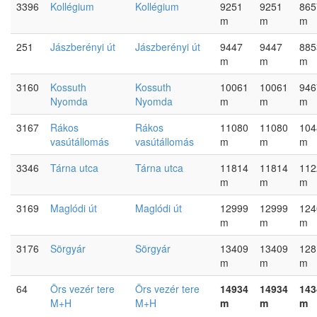
3396
Kollégium
Kollégium
9251
9251
865
m
m
m
251
Jászberényi út
Jászberényi út
9447
9447
885
m
m
m
3160
Kossuth
Kossuth
10061
10061
946
Nyomda
Nyomda
m
m
m
3167
Rákos
Rákos
11080
11080
104
vasútállomás
vasútállomás
m
m
m
3346
Tárna utca
Tárna utca
11814
11814
112
m
m
m
3169
Maglódi út
Maglódi út
12999
12999
124
m
m
m
3176
Sörgyár
Sörgyár
13409
13409
128
m
m
m
64
Örs vezér tere
Örs vezér tere
14934
14934
143
M+H
M+H
m
m
m