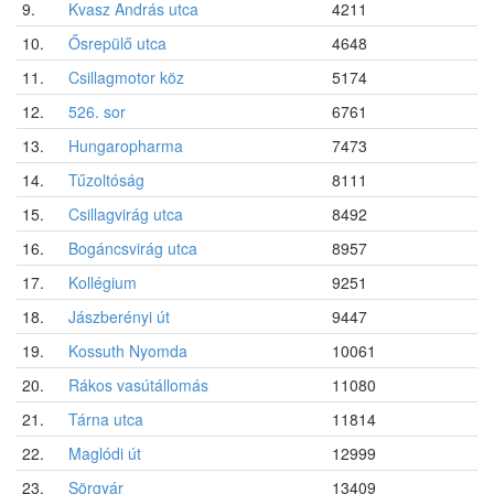
9.
Kvasz András utca
4211
10.
Ősrepülő utca
4648
11.
Csillagmotor köz
5174
12.
526. sor
6761
13.
Hungaropharma
7473
14.
Tűzoltóság
8111
15.
Csillagvirág utca
8492
16.
Bogáncsvirág utca
8957
17.
Kollégium
9251
18.
Jászberényi út
9447
19.
Kossuth Nyomda
10061
20.
Rákos vasútállomás
11080
21.
Tárna utca
11814
22.
Maglódi út
12999
23.
Sörgyár
13409