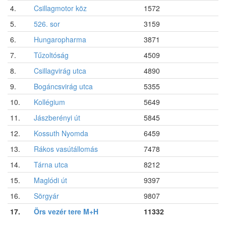
4.
Csillagmotor köz
1572
5.
526. sor
3159
6.
Hungaropharma
3871
7.
Tűzoltóság
4509
8.
Csillagvirág utca
4890
9.
Bogáncsvirág utca
5355
10.
Kollégium
5649
11.
Jászberényi út
5845
12.
Kossuth Nyomda
6459
13.
Rákos vasútállomás
7478
14.
Tárna utca
8212
15.
Maglódi út
9397
16.
Sörgyár
9807
17.
Örs vezér tere M+H
11332