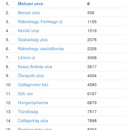
1.
Melczer utca
0
2.
Baross utca
506
3.
Rákoshegy, Ferihegyi út
1155
4.
Kerülő utca
1519
5.
Szabadság utca
2078
6.
Rákoshegy vasútállomás
2326
7.
Lőrinci út
3008
8.
Kvasz András utca
3617
9.
Ősrepülő utca
4054
10.
Csillagmotor köz
4580
11.
526. sor
6167
12.
Hungaropharma
6879
13.
Tűzoltóság
7517
14.
Csillagvirág utca
7898
15.
Bogáncsvirág utca
8363