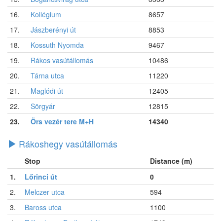
16.
Kollégium
8657
17.
Jászberényi út
8853
18.
Kossuth Nyomda
9467
19.
Rákos vasútállomás
10486
20.
Tárna utca
11220
21.
Maglódi út
12405
22.
Sörgyár
12815
23.
Örs vezér tere M+H
14340
Rákoshegy vasútállomás
Stop
Distance (m)
1.
Lőrinci út
0
2.
Melczer utca
594
3.
Baross utca
1100