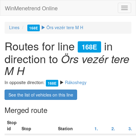
WinMenetrend Online
Lines
Örs vezér tere M H
168E
Routes for line
in
168E
direction to
Örs vezér tere
M H
In opposite direction:
Rákoshegy
168E
See the list of vehicles on this line
Merged route
Stop
id
Stop
Station
1.
2.
3.