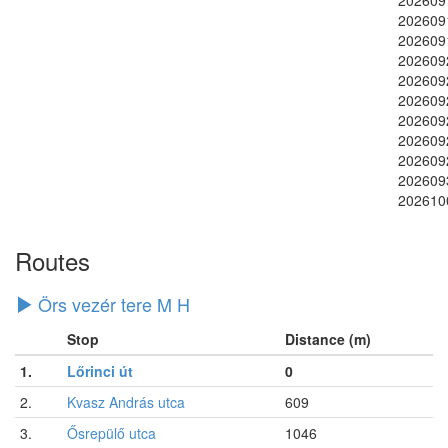
202609
202609
202609
202609
202609
202609
202609
202609
202609
202610
Routes
Örs vezér tere M H
Stop
Distance (m)
1.
Lőrinci út
0
2.
Kvasz András utca
609
3.
Ősrepülő utca
1046