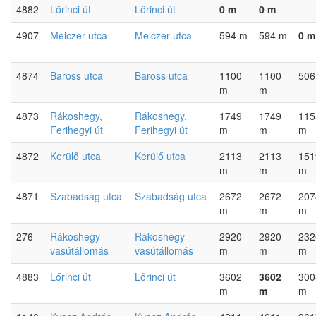
4882
Lőrinci út
Lőrinci út
0 m
0 m
4907
Melczer utca
Melczer utca
594 m
594 m
0 m
4874
Baross utca
Baross utca
1100
1100
506
m
m
4873
Rákoshegy,
Rákoshegy,
1749
1749
115
Ferihegyi út
Ferihegyi út
m
m
m
4872
Kerülő utca
Kerülő utca
2113
2113
151
m
m
m
4871
Szabadság utca
Szabadság utca
2672
2672
207
m
m
m
276
Rákoshegy
Rákoshegy
2920
2920
232
vasútállomás
vasútállomás
m
m
m
4883
Lőrinci út
Lőrinci út
3602
3602
300
m
m
m