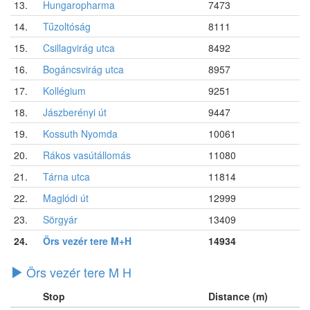
13.
Hungaropharma
7473
14.
Tűzoltóság
8111
15.
Csillagvirág utca
8492
16.
Bogáncsvirág utca
8957
17.
Kollégium
9251
18.
Jászberényi út
9447
19.
Kossuth Nyomda
10061
20.
Rákos vasútállomás
11080
21.
Tárna utca
11814
22.
Maglódi út
12999
23.
Sörgyár
13409
24.
Örs vezér tere M+H
14934
Örs vezér tere M H
Stop
Distance (m)