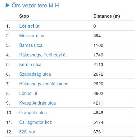
Örs vezér tere M H
Stop
Distance (m)
1.
Lőrinci út
0
2.
Melczer utca
594
3.
Baross utca
1100
4.
Rákoshegy, Ferihegyi út
1749
5.
Kerülő utca
2113
6.
Szabadság utca
2672
7.
Rákoshegy vasútállomás
2920
8.
Lőrinci út
3602
9.
Kvasz András utca
4211
10.
Ősrepülő utca
4648
11.
Csillagmotor köz
5174
12.
526. sor
6761