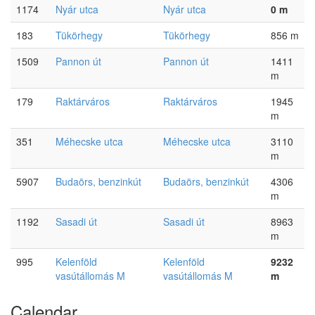
1174
Nyár utca
Nyár utca
0 m
183
Tükörhegy
Tükörhegy
856 m
1509
Pannon út
Pannon út
1411
m
179
Raktárváros
Raktárváros
1945
m
351
Méhecske utca
Méhecske utca
3110
m
5907
Budaörs, benzinkút
Budaörs, benzinkút
4306
m
1192
Sasadi út
Sasadi út
8963
m
995
Kelenföld
Kelenföld
9232
vasútállomás M
vasútállomás M
m
Calendar