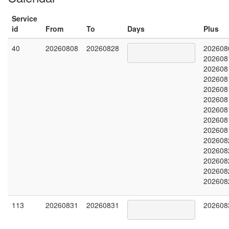
Service
id
From
To
Days
Plus
40
20260808
20260828
202608
202608
202608
202608
202608
202608
202608
202608
202608
202608
202608
202608
202608
202608
113
20260831
20260831
202608