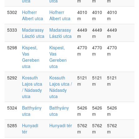
utca
utca
m
m
m
5302
Hofherr
Hofherr
4010
4010
4010
Albert utca
Albert utca
m
m
m
5333
Madarassy
Madarassy
4449
4449
4449
László utca
László utca
m
m
m
5298
Kispest,
Kispest,
4770
4770
4770
Vas
Vas
m
m
m
Gereben
Gereben
utca
utca
5292
Kossuth
Kossuth
5121
5121
5121
Lajos utca
Lajos utca /
m
m
m
/ Nádasdy
Nádasdy
utca
utca
5324
Batthyány
Batthyány
5426
5426
5426
utca
utca
m
m
m
5285
Hunyadi
Hunyadi tér
5762
5762
5762
tér
m
m
m