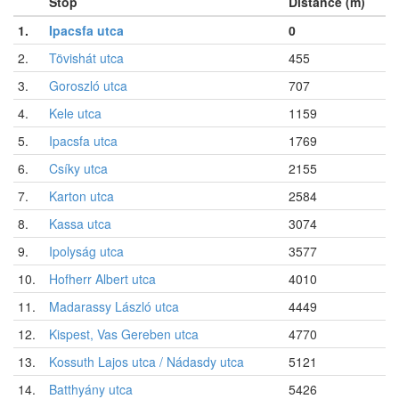
Stop
Distance (m)
1.
Ipacsfa utca
0
2.
Tövishát utca
455
3.
Goroszló utca
707
4.
Kele utca
1159
5.
Ipacsfa utca
1769
6.
Csíky utca
2155
7.
Karton utca
2584
8.
Kassa utca
3074
9.
Ipolyság utca
3577
10.
Hofherr Albert utca
4010
11.
Madarassy László utca
4449
12.
Kispest, Vas Gereben utca
4770
13.
Kossuth Lajos utca / Nádasdy utca
5121
14.
Batthyány utca
5426