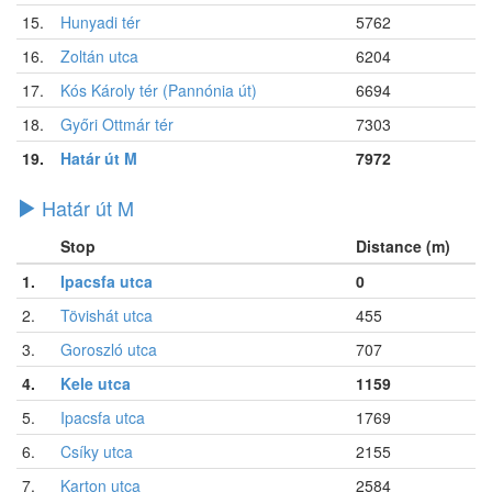
15.
Hunyadi tér
5762
16.
Zoltán utca
6204
17.
Kós Károly tér (Pannónia út)
6694
18.
Győri Ottmár tér
7303
19.
Határ út M
7972
Határ út M
Stop
Distance (m)
1.
Ipacsfa utca
0
2.
Tövishát utca
455
3.
Goroszló utca
707
4.
Kele utca
1159
5.
Ipacsfa utca
1769
6.
Csíky utca
2155
7.
Karton utca
2584