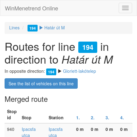
WinMenetrend Online
Lines
Határ út M
194
Routes for line
in
194
direction to
Határ út M
In opposite direction:
Gloriett-lakótelep
194
See the list of vehicles on this line
Merged route
Stop
id
Stop
Station
1.
2.
3.
4.
940
Ipacsfa
Ipacsfa
0 m
0 m
0 m
0 m
utca
utca