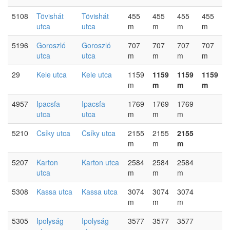
5108
Tövishát
Tövishát
455
455
455
455
utca
utca
m
m
m
m
5196
Goroszló
Goroszló
707
707
707
707
utca
utca
m
m
m
m
29
Kele utca
Kele utca
1159
1159
1159
1159
m
m
m
m
4957
Ipacsfa
Ipacsfa
1769
1769
1769
utca
utca
m
m
m
5210
Csíky utca
Csíky utca
2155
2155
2155
m
m
m
5207
Karton
Karton utca
2584
2584
2584
utca
m
m
m
5308
Kassa utca
Kassa utca
3074
3074
3074
m
m
m
5305
Ipolyság
Ipolyság
3577
3577
3577