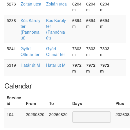
5276
Zoltán utca
Zoltán utca
6204
6204
6204
m
m
m
5238
Kós Károly
Kós Károly
6694
6694
6694
tér
tér
m
m
m
(Pannónia
(Pannónia
út)
út)
5241
Győri
Győri
7303
7303
7303
Ottmár tér
Ottmár tér
m
m
m
5319
Határ út M
Határ út M
7972
7972
7972
m
m
m
Calendar
Service
id
From
To
Days
Plus
104
20260820
20260820
202608