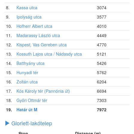
8.
Kassa utca
3074
9.
Ipolyság utca
3577
10.
Hofherr Albert utca
4010
11.
Madarassy László utca
4449
12.
Kispest, Vas Gereben utca
4770
13.
Kossuth Lajos utca / Nádasdy utca
5121
14.
Batthyány utca
5426
15.
Hunyadi tér
5762
16.
Zoltán utca
6204
17.
Kós Károly tér (Pannónia út)
6694
18.
Győri Ottmár tér
7303
19.
Határ út M
7972
Gloriett-lakótelep
Stop
Distance (m)