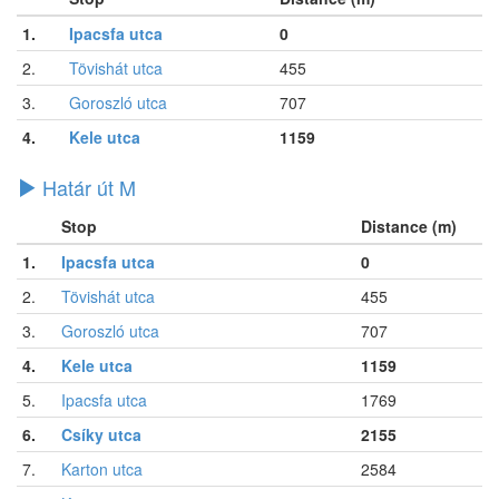
1.
Ipacsfa utca
0
2.
Tövishát utca
455
3.
Goroszló utca
707
4.
Kele utca
1159
Határ út M
Stop
Distance (m)
1.
Ipacsfa utca
0
2.
Tövishát utca
455
3.
Goroszló utca
707
4.
Kele utca
1159
5.
Ipacsfa utca
1769
6.
Csíky utca
2155
7.
Karton utca
2584