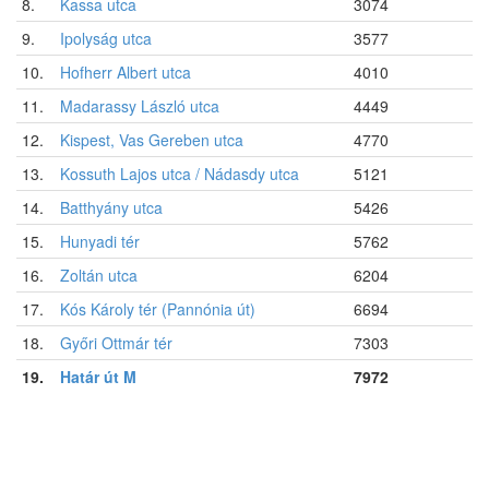
8.
Kassa utca
3074
9.
Ipolyság utca
3577
10.
Hofherr Albert utca
4010
11.
Madarassy László utca
4449
12.
Kispest, Vas Gereben utca
4770
13.
Kossuth Lajos utca / Nádasdy utca
5121
14.
Batthyány utca
5426
15.
Hunyadi tér
5762
16.
Zoltán utca
6204
17.
Kós Károly tér (Pannónia út)
6694
18.
Győri Ottmár tér
7303
19.
Határ út M
7972