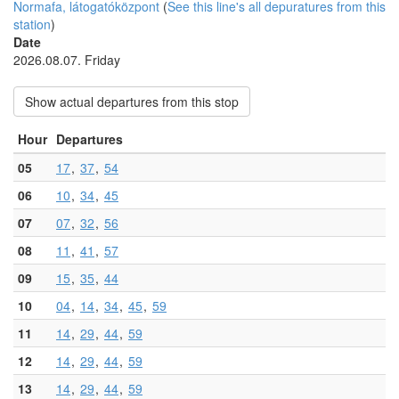
Normafa, látogatóközpont
(
See this line's all depuratures from this
station
)
Date
2026.08.07. Friday
Show actual departures from this stop
Hour
Departures
05
17
37
54
06
10
34
45
07
07
32
56
08
11
41
57
09
15
35
44
10
04
14
34
45
59
11
14
29
44
59
12
14
29
44
59
13
14
29
44
59