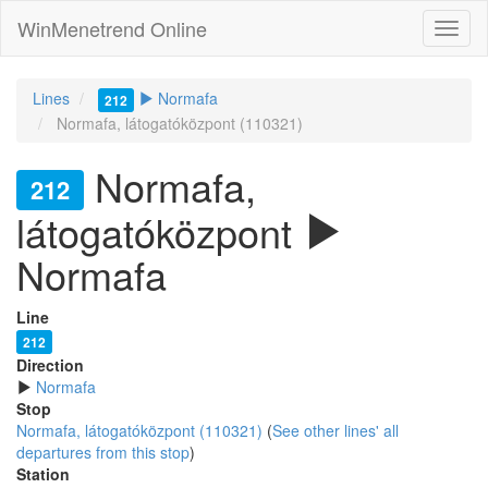
WinMenetrend Online
Lines
Normafa
212
Normafa, látogatóközpont (110321)
Normafa,
212
látogatóközpont
Normafa
Line
212
Direction
Normafa
Stop
Normafa, látogatóközpont (110321)
(
See other lines' all
departures from this stop
)
Station