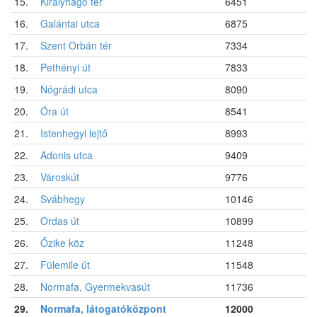
15.
Királyhágó tér
6451
16.
Galántai utca
6875
17.
Szent Orbán tér
7334
18.
Pethényi út
7833
19.
Nógrádi utca
8090
20.
Óra út
8541
21.
Istenhegyi lejtő
8993
22.
Adonis utca
9409
23.
Városkút
9776
24.
Svábhegy
10146
25.
Ordas út
10899
26.
Őzike köz
11248
27.
Fülemile út
11548
28.
Normafa, Gyermekvasút
11736
29.
Normafa, látogatóközpont
12000