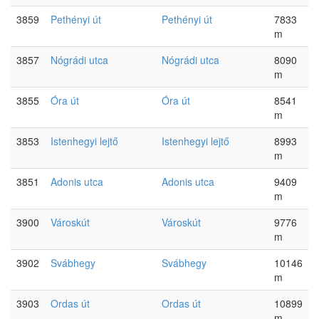
3859
Pethényi út
Pethényi út
7833
m
3857
Nógrádi utca
Nógrádi utca
8090
m
3855
Óra út
Óra út
8541
m
3853
Istenhegyi lejtő
Istenhegyi lejtő
8993
m
3851
Adonis utca
Adonis utca
9409
m
3900
Városkút
Városkút
9776
m
3902
Svábhegy
Svábhegy
10146
m
3903
Ordas út
Ordas út
10899
m