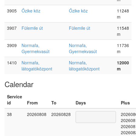
3905
Őzike köz
Őzike köz
11248
m
3907
Fülemile út
Fülemile út
11548
m
3909
Normafa,
Normafa,
11736
Gyermekvasút
Gyermekvasút
m
1410
Normafa,
Normafa,
12000
látogatóközpont
látogatóközpont
m
Calendar
Service
id
From
To
Days
Plus
38
20260808
20260828
202608
202608
202608
202608