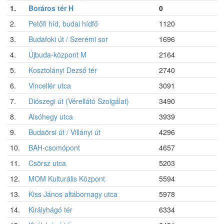
1.
Boráros tér H
0
2.
Petőfi híd, budai hídfő
1120
3.
Budafoki út / Szerémi sor
1696
4.
Újbuda-központ M
2164
5.
Kosztolányi Dezső tér
2740
6.
Vincellér utca
3091
7.
Diószegi út (Vérellátó Szolgálat)
3490
8.
Alsóhegy utca
3939
9.
Budaörsi út / Villányi út
4296
10.
BAH-csomópont
4657
11.
Csörsz utca
5203
12.
MOM Kulturális Központ
5594
13.
Kiss János altábornagy utca
5978
14.
Királyhágó tér
6334