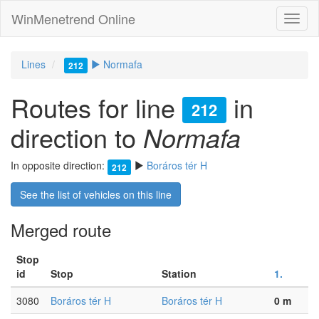
WinMenetrend Online
Lines
Normafa
212
Routes for line
in
212
direction to
Normafa
In opposite direction:
Boráros tér H
212
See the list of vehicles on this line
Merged route
Stop
id
Stop
Station
1.
3080
Boráros tér H
Boráros tér H
0 m