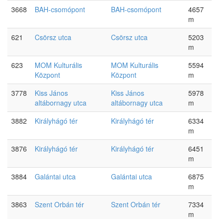
3668
BAH-csomópont
BAH-csomópont
4657
m
621
Csörsz utca
Csörsz utca
5203
m
623
MOM Kulturális
MOM Kulturális
5594
Központ
Központ
m
3778
Kiss János
Kiss János
5978
altábornagy utca
altábornagy utca
m
3882
Királyhágó tér
Királyhágó tér
6334
m
3876
Királyhágó tér
Királyhágó tér
6451
m
3884
Galántai utca
Galántai utca
6875
m
3863
Szent Orbán tér
Szent Orbán tér
7334
m