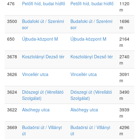
476
Petőfi híd, budai hídfő
Petőfi híd, budai hídfő
1120
m
3500
Budafoki út / Szerémi
Budafoki út / Szerémi
1696
sor
sor
m
650
Újbuda-központ M
Újbuda-központ M
2164
m
3678
Kosztolányi Dezső tér
Kosztolányi Dezső tér
2740
m
3626
Vincellér utca
Vincellér utca
3091
m
3624
Diószegi út (Vérellátó
Diószegi út (Vérellátó
3490
Szolgálat)
Szolgálat)
m
3622
Alsóhegy utca
Alsóhegy utca
3939
m
3669
Budaörsi út / Villányi
Budaörsi út / Villányi
4296
út
út
m