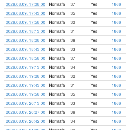
2026.08.09. 17:28:00
Normafa
37
Yes
1866
2026.08.09. 17:43:00
Normafa
35
Yes
1866
2026.08.09. 17:58:00
Normafa
32
Yes
1866
2026.08.09. 18:13:00
Normafa
31
Yes
1866
2026.08.09. 18:28:00
Normafa
36
Yes
1866
2026.08.09. 18:43:00
Normafa
33
Yes
1866
2026.08.09. 18:58:00
Normafa
37
Yes
1866
2026.08.09. 19:13:00
Normafa
34
Yes
1866
2026.08.09. 19:28:00
Normafa
32
Yes
1866
2026.08.09. 19:43:00
Normafa
31
Yes
1866
2026.08.09. 19:58:00
Normafa
35
Yes
1866
2026.08.09. 20:13:00
Normafa
33
Yes
1866
2026.08.09. 20:27:00
Normafa
36
Yes
1866
2026.08.09. 20:42:00
Normafa
34
Yes
1866
2026.08.09. 21:02:00
Normafa
32
Yes
1866