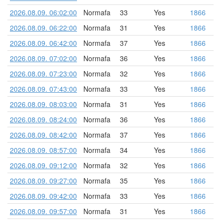
2026.08.09. 06:02:00
Normafa
33
Yes
1866
2026.08.09. 06:22:00
Normafa
31
Yes
1866
2026.08.09. 06:42:00
Normafa
37
Yes
1866
2026.08.09. 07:02:00
Normafa
36
Yes
1866
2026.08.09. 07:23:00
Normafa
32
Yes
1866
2026.08.09. 07:43:00
Normafa
33
Yes
1866
2026.08.09. 08:03:00
Normafa
31
Yes
1866
2026.08.09. 08:24:00
Normafa
36
Yes
1866
2026.08.09. 08:42:00
Normafa
37
Yes
1866
2026.08.09. 08:57:00
Normafa
34
Yes
1866
2026.08.09. 09:12:00
Normafa
32
Yes
1866
2026.08.09. 09:27:00
Normafa
35
Yes
1866
2026.08.09. 09:42:00
Normafa
33
Yes
1866
2026.08.09. 09:57:00
Normafa
31
Yes
1866