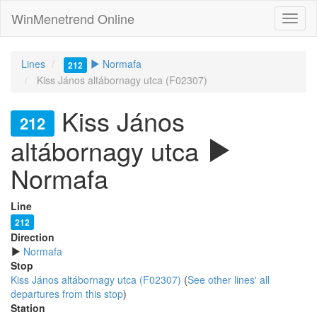
WinMenetrend Online
Lines
Normafa
212
Kiss János altábornagy utca (F02307)
Kiss János
212
altábornagy utca
Normafa
Line
212
Direction
Normafa
Stop
Kiss János altábornagy utca (F02307)
(
See other lines' all
departures from this stop
)
Station