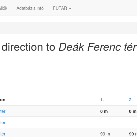
llók
Adatbázis infó
FUTÁR
 direction to
Deák Ferenc té
ion
1.
2.
tér
0 m
0 m
tér
tér
99 m
99 