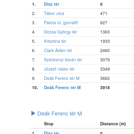
1.
Dísz tér
0
2.
Tábor utca
471
3.
Palota út, gyorslift
927
4.
Dózsa György tér
1363
5.
Krisztina tér
1933
6.
Clark Ádám tér
2460
7.
Széchenyi István tér
3079
8.
József nádor tér
3349
9.
Deák Ferenc tér M
3662
10.
Deák Ferenc tér M
3918
Deák Ferenc tér M
Stop
Distance (m)
1.
Dísz tér
0