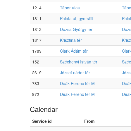
1214
Tábor utca
Tábo
1811
Palota út, gyorslift
Palot
1812
Dózsa György tér
Dózs
1817
Krisztina tér
Krisz
1789
Clark Ádám tér
Clar
152
Széchenyi István tér
Széc
2619
József nádor tér
Józs
783
Deák Ferenc tér M
Deák
972
Deák Ferenc tér M
Deák
Calendar
Service id
From