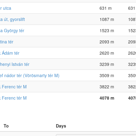
r utca
631 m
631
a út, gyorslift
1087 m
108
a György tér
1523 m
152
tina tér
2093 m
209
k Ádám tér
2620 m
262
henyi István tér
3239 m
323
ef nádor tér (Vörösmarty tér M)
3509 m
350
 Ferenc tér M
3822 m
382
 Ferenc tér M
4078 m
407
To
Days