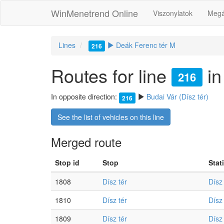
WinMenetrend Online
Viszonylatok
Megá
Lines
Deák Ferenc tér M
216
Routes for line
in
216
In opposite direction:
Budai Vár (Dísz tér)
216
See the list of vehicles on this line
Merged route
Stop id
Stop
Stat
1808
Dísz tér
Dísz 
1810
Dísz tér
Dísz 
1809
Dísz tér
Dísz 