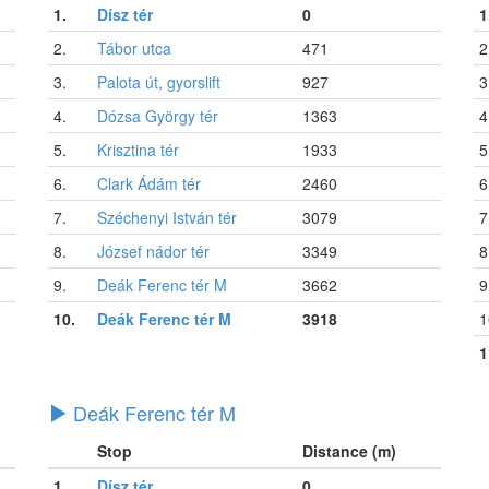
1.
Dísz tér
0
1
2.
Tábor utca
471
2
3.
Palota út, gyorslift
927
3
4.
Dózsa György tér
1363
4
5.
Krisztina tér
1933
5
6.
Clark Ádám tér
2460
6
7.
Széchenyi István tér
3079
7
8.
József nádor tér
3349
8
9.
Deák Ferenc tér M
3662
9
10.
Deák Ferenc tér M
3918
1
1
Deák Ferenc tér M
Stop
Distance (m)
1.
Dísz tér
0