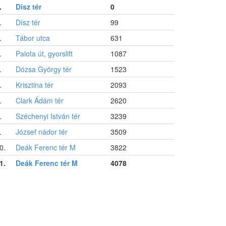
.
Dísz tér
0
.
Dísz tér
99
.
Tábor utca
631
.
Palota út, gyorslift
1087
.
Dózsa György tér
1523
.
Krisztina tér
2093
.
Clark Ádám tér
2620
.
Széchenyi István tér
3239
.
József nádor tér
3509
0.
Deák Ferenc tér M
3822
1.
Deák Ferenc tér M
4078