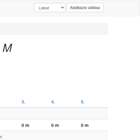
Adatbázis váltása
r M
3.
4.
5.
0 m
0 m
0 m
m