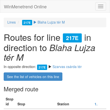
WinMenetrend Online
Lines
Blaha Lujza tér M
217E
Routes for line
in
217E
direction to
Blaha Lujza
tér M
In opposite direction:
Szarvas csárda tér
217E
See the list of vehicles on this line
Merged route
Stop
id
Stop
Station
1.