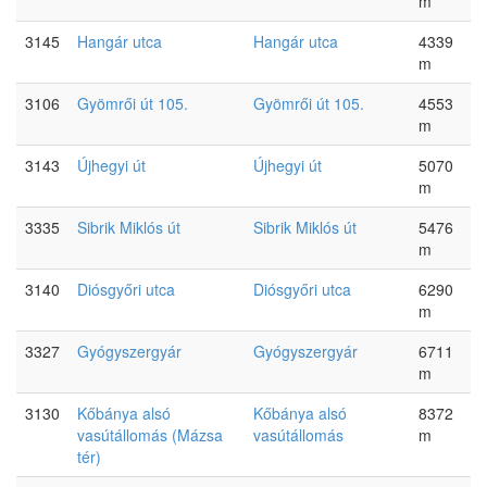
m
3145
Hangár utca
Hangár utca
4339
m
3106
Gyömrői út 105.
Gyömrői út 105.
4553
m
3143
Újhegyi út
Újhegyi út
5070
m
3335
Sibrik Miklós út
Sibrik Miklós út
5476
m
3140
Diósgyőri utca
Diósgyőri utca
6290
m
3327
Gyógyszergyár
Gyógyszergyár
6711
m
3130
Kőbánya alsó
Kőbánya alsó
8372
vasútállomás (Mázsa
vasútállomás
m
tér)