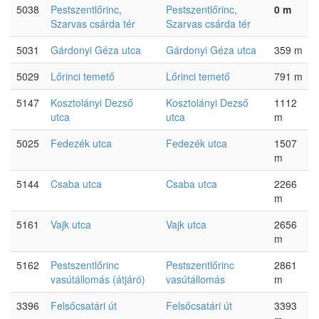
5038
Pestszentlőrinc,
Pestszentlőrinc,
0 m
Szarvas csárda tér
Szarvas csárda tér
5031
Gárdonyi Géza utca
Gárdonyi Géza utca
359 m
5029
Lőrinci temető
Lőrinci temető
791 m
5147
Kosztolányi Dezső
Kosztolányi Dezső
1112
utca
utca
m
5025
Fedezék utca
Fedezék utca
1507
m
5144
Csaba utca
Csaba utca
2266
m
5161
Vajk utca
Vajk utca
2656
m
5162
Pestszentlőrinc
Pestszentlőrinc
2861
vasútállomás (átjáró)
vasútállomás
m
3396
Felsőcsatári út
Felsőcsatári út
3393