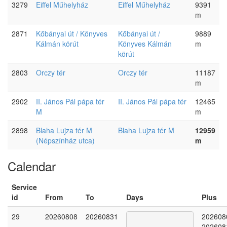
3279
Eiffel Műhelyház
Eiffel Műhelyház
9391
m
2871
Kőbányai út / Könyves
Kőbányai út /
9889
Kálmán körút
Könyves Kálmán
m
körút
2803
Orczy tér
Orczy tér
11187
m
2902
II. János Pál pápa tér
II. János Pál pápa tér
12465
M
m
2898
Blaha Lujza tér M
Blaha Lujza tér M
12959
(Népszínház utca)
m
Calendar
Service
id
From
To
Days
Plus
29
20260808
20260831
202608
202608