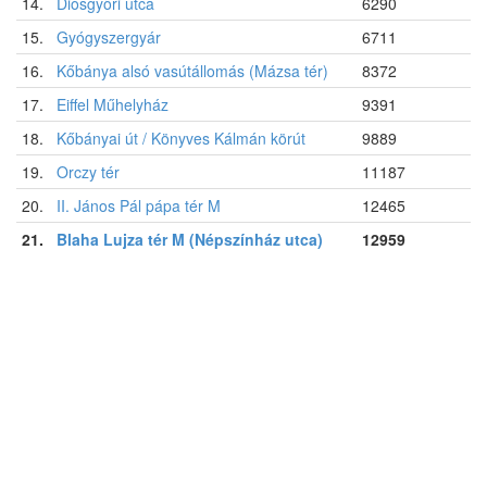
14.
Diósgyőri utca
6290
15.
Gyógyszergyár
6711
16.
Kőbánya alsó vasútállomás (Mázsa tér)
8372
17.
Eiffel Műhelyház
9391
18.
Kőbányai út / Könyves Kálmán körút
9889
19.
Orczy tér
11187
20.
II. János Pál pápa tér M
12465
21.
Blaha Lujza tér M (Népszínház utca)
12959