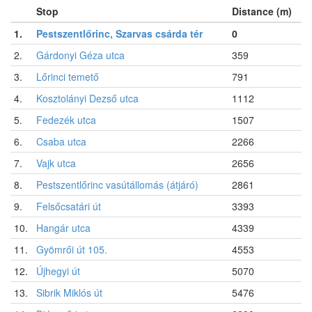
Stop
Distance (m)
1.
Pestszentlőrinc, Szarvas csárda tér
0
2.
Gárdonyi Géza utca
359
3.
Lőrinci temető
791
4.
Kosztolányi Dezső utca
1112
5.
Fedezék utca
1507
6.
Csaba utca
2266
7.
Vajk utca
2656
8.
Pestszentlőrinc vasútállomás (átjáró)
2861
9.
Felsőcsatári út
3393
10.
Hangár utca
4339
11.
Gyömrői út 105.
4553
12.
Újhegyi út
5070
13.
Sibrik Miklós út
5476