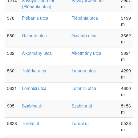
1214
Savoyai Jenő tér
Savoyai Jenő tér
2907
(Plébánia utca)
m
578
Plébánia utca
Plébánia utca
3199
m
580
Galamb utca
Galamb utca
3662
m
582
Alkotmány utca
Alkotmány utca
3894
m
560
Tatárka utca
Tatárka utca
4299
m
5631
Lomnici utca
Lomnici utca
4600
m
995
Szabina út
Szabina út
5156
m
5628
Tordai út
Tordai út
5528
m