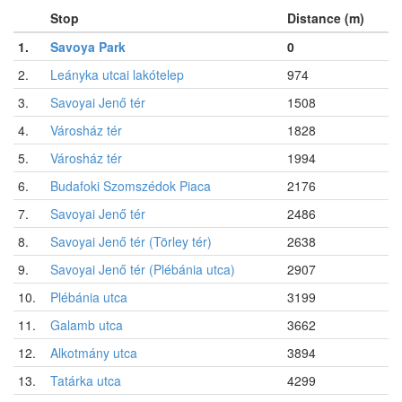
Stop
Distance (m)
1.
Savoya Park
0
2.
Leányka utcai lakótelep
974
3.
Savoyai Jenő tér
1508
4.
Városház tér
1828
5.
Városház tér
1994
6.
Budafoki Szomszédok Piaca
2176
7.
Savoyai Jenő tér
2486
8.
Savoyai Jenő tér (Törley tér)
2638
9.
Savoyai Jenő tér (Plébánia utca)
2907
10.
Plébánia utca
3199
11.
Galamb utca
3662
12.
Alkotmány utca
3894
13.
Tatárka utca
4299