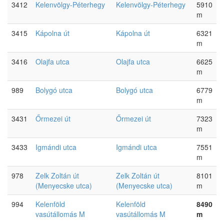
3412
Kelenvölgy-Péterhegy
Kelenvölgy-Péterhegy
5910
m
3415
Kápolna út
Kápolna út
6321
m
3416
Olajfa utca
Olajfa utca
6625
m
989
Bolygó utca
Bolygó utca
6779
m
3431
Őrmezei út
Őrmezei út
7323
m
3433
Igmándi utca
Igmándi utca
7551
m
978
Zelk Zoltán út
Zelk Zoltán út
8101
(Menyecske utca)
(Menyecske utca)
m
994
Kelenföld
Kelenföld
8490
vasútállomás M
vasútállomás M
m