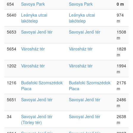
654
Savoya Park
Savoya Park
0 m
5640
Leányka utcai
Leányka utcai
974
lakótelep
lakótelep
m
5653
Savoyai Jenő tér
Savoyai Jenő tér
1508
m
5654
Városház tér
Városház tér
1828
m
1202
Városház tér
Városház tér
1994
m
1216
Budafoki Szomszédok
Budafoki Szomszédok
2176
Piaca
Piaca
m
5651
Savoyai Jenő tér
Savoyai Jenő tér
2486
m
34
Savoyai Jenő tér
Savoyai Jenő tér
2638
(Törley tér)
m