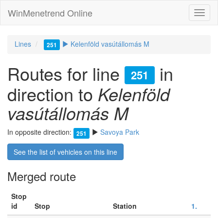
WinMenetrend Online
Lines
Kelenföld vasútállomás M
251
Routes for line
in
251
direction to
Kelenföld
vasútállomás M
In opposite direction:
Savoya Park
251
See the list of vehicles on this line
Merged route
Stop
id
Stop
Station
1.