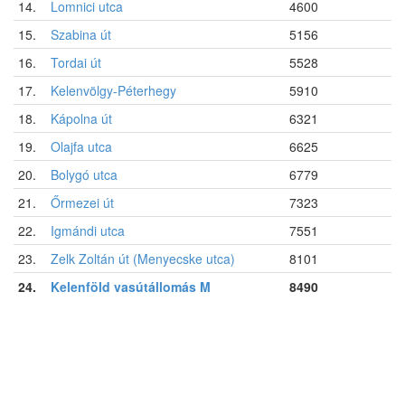
14.
Lomnici utca
4600
15.
Szabina út
5156
16.
Tordai út
5528
17.
Kelenvölgy-Péterhegy
5910
18.
Kápolna út
6321
19.
Olajfa utca
6625
20.
Bolygó utca
6779
21.
Őrmezei út
7323
22.
Igmándi utca
7551
23.
Zelk Zoltán út (Menyecske utca)
8101
24.
Kelenföld vasútállomás M
8490