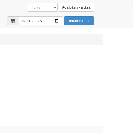
Adatbázis váltása
Dátum váltása