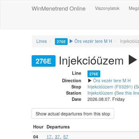
WinMenetrend Online
Viszonylatok
Megá
Lines
Örs vezér tere M H
Injekcióü
276E
Injekcióüzem
276E
Line
276E
Direction
Örs vezér tere M H
Stop
Injekcióüzem (F03291)
(
S
Station
Injekcióüzem
(
See this lin
Date
2026.08.07. Friday
Show actual departures from this stop
Hour
Departures
04
17
37
57