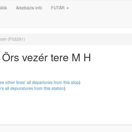
llók
Adatbázis infó
FUTÁR
zem (F03291)
Örs vezér tere M H
ee other lines' all departures from this stop
)
e's all depuratures from this station
)