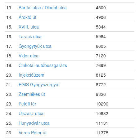
13.
Bártfai utca / Diadal utca
4500
14.
Ároktő út
4906
15.
XVIII. utca
5344
16.
Tarack utca
5964
17.
Gyöngytyúk utca
6605
18.
Vidor utca
7120
19.
Cinkotai autóbuszgarázs
7699
20.
Injekcióüzem
8125
21.
EGIS Gyógyszergyár
8772
22.
Zsemlékes út
9826
23.
Petőfi tér
10296
24.
Újszász utca
10682
25.
Hunyadvár utca
11131
26.
Veres Péter út
11378