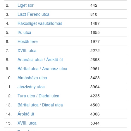
2.
Liget sor
442
3.
Liszt Ferenc utca
810
4.
Rákosliget vasútállomás
1487
5.
IV. utca
1655
6.
Hősök tere
1977
7.
XVIII. utca
2272
8.
Ananász utca / Ároktő út
2693
9.
Bártfai utca / Ananász utca
2961
10.
Almásháza utca
3428
11.
Jászivány utca
3964
12.
Tura utca / Diadal utca
4235
13.
Bártfai utca / Diadal utca
4500
14.
Ároktő út
4906
15.
XVIII. utca
5344