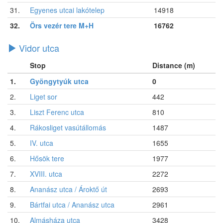
31.
Egyenes utcai lakótelep
14918
32.
Örs vezér tere M+H
16762
Vidor utca
Stop
Distance (m)
1.
Gyöngytyúk utca
0
2.
Liget sor
442
3.
Liszt Ferenc utca
810
4.
Rákosliget vasútállomás
1487
5.
IV. utca
1655
6.
Hősök tere
1977
7.
XVIII. utca
2272
8.
Ananász utca / Ároktő út
2693
9.
Bártfai utca / Ananász utca
2961
10.
Almásháza utca
3428