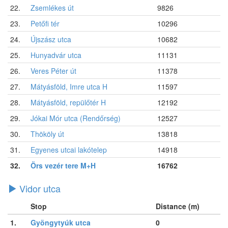
22.
Zsemlékes út
9826
23.
Petőfi tér
10296
24.
Újszász utca
10682
25.
Hunyadvár utca
11131
26.
Veres Péter út
11378
27.
Mátyásföld, Imre utca H
11597
28.
Mátyásföld, repülőtér H
12192
29.
Jókai Mór utca (Rendőrség)
12527
30.
Thököly út
13818
31.
Egyenes utcai lakótelep
14918
32.
Örs vezér tere M+H
16762
Vidor utca
Stop
Distance (m)
1.
Gyöngytyúk utca
0