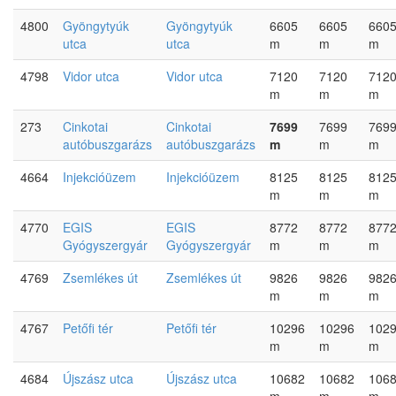
4800
Gyöngytyúk
Gyöngytyúk
6605
6605
660
utca
utca
m
m
m
4798
Vidor utca
Vidor utca
7120
7120
712
m
m
m
273
Cinkotai
Cinkotai
7699
7699
769
autóbuszgarázs
autóbuszgarázs
m
m
m
4664
Injekcióüzem
Injekcióüzem
8125
8125
812
m
m
m
4770
EGIS
EGIS
8772
8772
877
Gyógyszergyár
Gyógyszergyár
m
m
m
4769
Zsemlékes út
Zsemlékes út
9826
9826
982
m
m
m
4767
Petőfi tér
Petőfi tér
10296
10296
102
m
m
m
4684
Újszász utca
Újszász utca
10682
10682
106
m
m
m