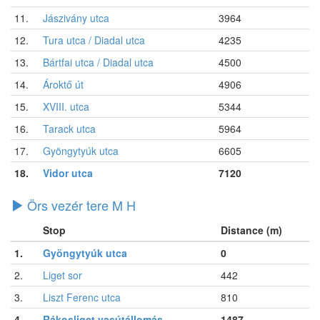
11.
Jászivány utca
3964
12.
Tura utca / Diadal utca
4235
13.
Bártfai utca / Diadal utca
4500
14.
Ároktő út
4906
15.
XVIII. utca
5344
16.
Tarack utca
5964
17.
Gyöngytyúk utca
6605
18.
Vidor utca
7120
Örs vezér tere M H
Stop
Distance (m)
1.
Gyöngytyúk utca
0
2.
Liget sor
442
3.
Liszt Ferenc utca
810
4.
Rákosliget vasútállomás
1487