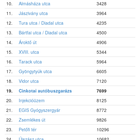
10.
Almásháza utca
3428
11.
Jászivány utca
3964
12.
Tura utca / Diadal utca
4235
13.
Bártfai utca / Diadal utca
4500
14.
Ároktő út
4906
15.
XVIII. utca
5344
16.
Tarack utca
5964
17.
Gyöngytyúk utca
6605
18.
Vidor utca
7120
19.
Cinkotai autóbuszgarázs
7699
20.
Injekcióüzem
8125
21.
EGIS Gyógyszergyár
8772
22.
Zsemlékes út
9826
23.
Petőfi tér
10296
24.
Újszász utca
10682