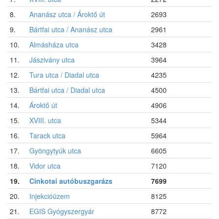
8.
Ananász utca / Ároktő út
2693
9.
Bártfai utca / Ananász utca
2961
10.
Almásháza utca
3428
11.
Jászivány utca
3964
12.
Tura utca / Diadal utca
4235
13.
Bártfai utca / Diadal utca
4500
14.
Ároktő út
4906
15.
XVIII. utca
5344
16.
Tarack utca
5964
17.
Gyöngytyúk utca
6605
18.
Vidor utca
7120
19.
Cinkotai autóbuszgarázs
7699
20.
Injekcióüzem
8125
21.
EGIS Gyógyszergyár
8772