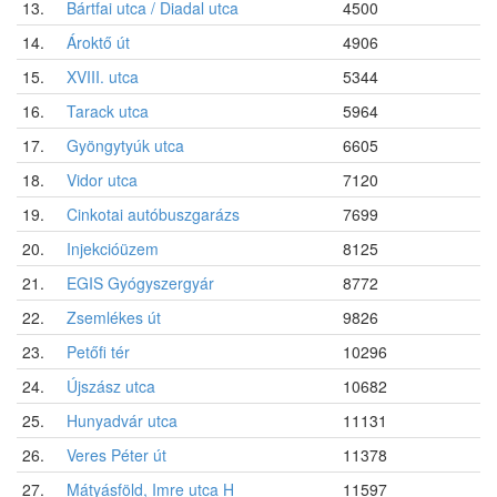
13.
Bártfai utca / Diadal utca
4500
14.
Ároktő út
4906
15.
XVIII. utca
5344
16.
Tarack utca
5964
17.
Gyöngytyúk utca
6605
18.
Vidor utca
7120
19.
Cinkotai autóbuszgarázs
7699
20.
Injekcióüzem
8125
21.
EGIS Gyógyszergyár
8772
22.
Zsemlékes út
9826
23.
Petőfi tér
10296
24.
Újszász utca
10682
25.
Hunyadvár utca
11131
26.
Veres Péter út
11378
27.
Mátyásföld, Imre utca H
11597