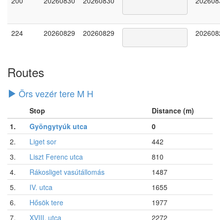
200
20260830
20260830
202608
224
20260829
20260829
202608
Routes
Örs vezér tere M H
Stop
Distance (m)
1.
Gyöngytyúk utca
0
2.
Liget sor
442
3.
Liszt Ferenc utca
810
4.
Rákosliget vasútállomás
1487
5.
IV. utca
1655
6.
Hősök tere
1977
7.
XVIII. utca
2272