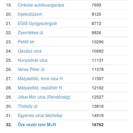
19.
Cinkotai autóbuszgarázs
7699
20.
Injekcióüzem
8125
21.
EGIS Gyógyszergyár
8772
22.
Zsemlékes út
9826
23.
Petőfi tér
10296
24.
Újszász utca
10682
25.
Hunyadvár utca
11131
26.
Veres Péter út
11378
27.
Mátyásföld, Imre utca H
11597
28.
Mátyásföld, repülőtér H
12192
29.
Jókai Mór utca (Rendőrség)
12527
30.
Thököly út
13818
31.
Egyenes utcai lakótelep
14918
32.
Örs vezér tere M+H
16762