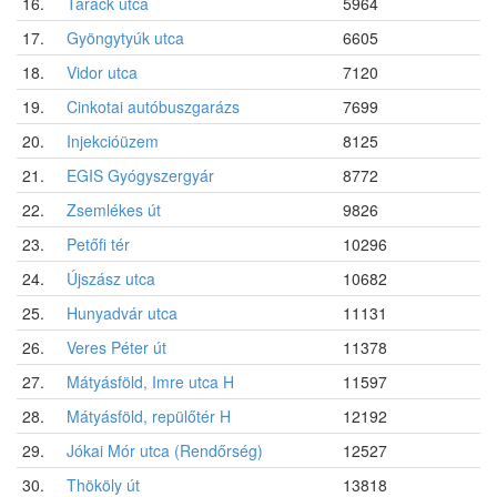
16.
Tarack utca
5964
17.
Gyöngytyúk utca
6605
18.
Vidor utca
7120
19.
Cinkotai autóbuszgarázs
7699
20.
Injekcióüzem
8125
21.
EGIS Gyógyszergyár
8772
22.
Zsemlékes út
9826
23.
Petőfi tér
10296
24.
Újszász utca
10682
25.
Hunyadvár utca
11131
26.
Veres Péter út
11378
27.
Mátyásföld, Imre utca H
11597
28.
Mátyásföld, repülőtér H
12192
29.
Jókai Mór utca (Rendőrség)
12527
30.
Thököly út
13818