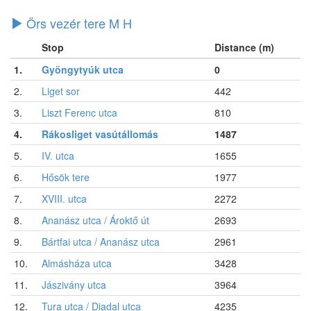
Örs vezér tere M H
Stop
Distance (m)
1.
Gyöngytyúk utca
0
2.
Liget sor
442
3.
Liszt Ferenc utca
810
4.
Rákosliget vasútállomás
1487
5.
IV. utca
1655
6.
Hősök tere
1977
7.
XVIII. utca
2272
8.
Ananász utca / Ároktő út
2693
9.
Bártfai utca / Ananász utca
2961
10.
Almásháza utca
3428
11.
Jászivány utca
3964
12.
Tura utca / Diadal utca
4235