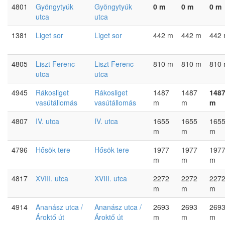
4801
Gyöngytyúk
Gyöngytyúk
0 m
0 m
0 m
utca
utca
1381
Liget sor
Liget sor
442 m
442 m
442
4805
Liszt Ferenc
Liszt Ferenc
810 m
810 m
810
utca
utca
4945
Rákosliget
Rákosliget
1487
1487
148
vasútállomás
vasútállomás
m
m
m
4807
IV. utca
IV. utca
1655
1655
165
m
m
m
4796
Hősök tere
Hősök tere
1977
1977
197
m
m
m
4817
XVIII. utca
XVIII. utca
2272
2272
227
m
m
m
4914
Ananász utca /
Ananász utca /
2693
2693
269
Ároktő út
Ároktő út
m
m
m