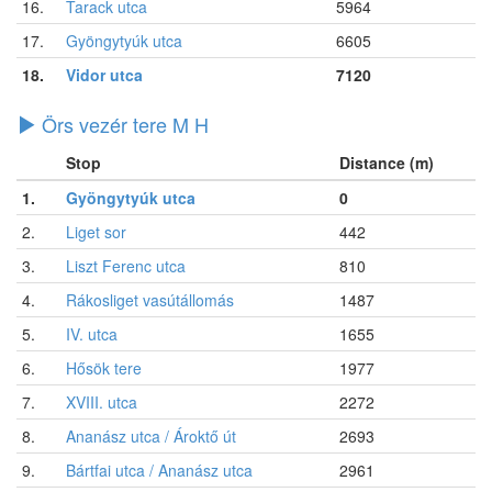
16.
Tarack utca
5964
17.
Gyöngytyúk utca
6605
18.
Vidor utca
7120
Örs vezér tere M H
Stop
Distance (m)
1.
Gyöngytyúk utca
0
2.
Liget sor
442
3.
Liszt Ferenc utca
810
4.
Rákosliget vasútállomás
1487
5.
IV. utca
1655
6.
Hősök tere
1977
7.
XVIII. utca
2272
8.
Ananász utca / Ároktő út
2693
9.
Bártfai utca / Ananász utca
2961