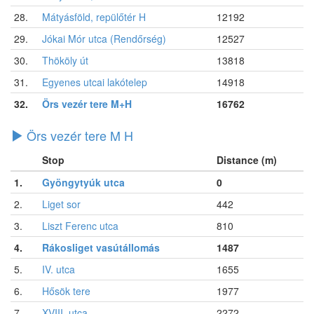
28.
Mátyásföld, repülőtér H
12192
29.
Jókai Mór utca (Rendőrség)
12527
30.
Thököly út
13818
31.
Egyenes utcai lakótelep
14918
32.
Örs vezér tere M+H
16762
Örs vezér tere M H
Stop
Distance (m)
1.
Gyöngytyúk utca
0
2.
Liget sor
442
3.
Liszt Ferenc utca
810
4.
Rákosliget vasútállomás
1487
5.
IV. utca
1655
6.
Hősök tere
1977
7.
XVIII. utca
2272