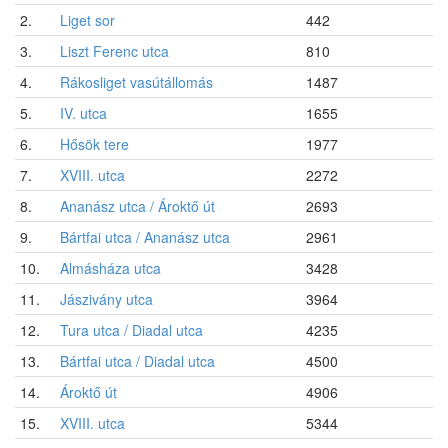
2.
Liget sor
442
3.
Liszt Ferenc utca
810
4.
Rákosliget vasútállomás
1487
5.
IV. utca
1655
6.
Hősök tere
1977
7.
XVIII. utca
2272
8.
Ananász utca / Ároktő út
2693
9.
Bártfai utca / Ananász utca
2961
10.
Almásháza utca
3428
11.
Jászivány utca
3964
12.
Tura utca / Diadal utca
4235
13.
Bártfai utca / Diadal utca
4500
14.
Ároktő út
4906
15.
XVIII. utca
5344