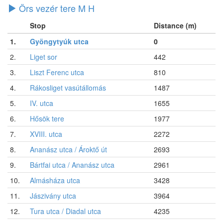
Örs vezér tere M H
Stop
Distance (m)
1.
Gyöngytyúk utca
0
2.
Liget sor
442
3.
Liszt Ferenc utca
810
4.
Rákosliget vasútállomás
1487
5.
IV. utca
1655
6.
Hősök tere
1977
7.
XVIII. utca
2272
8.
Ananász utca / Ároktő út
2693
9.
Bártfai utca / Ananász utca
2961
10.
Almásháza utca
3428
11.
Jászivány utca
3964
12.
Tura utca / Diadal utca
4235