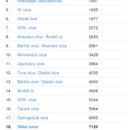
4.
Rákosliget vasútállomás
1487
5.
IV. utca
1655
6.
Hősök tere
1977
7.
XVIII. utca
2272
8.
Ananász utca / Ároktő út
2693
9.
Bártfai utca / Ananász utca
2961
10.
Almásháza utca
3428
11.
Jászivány utca
3964
12.
Tura utca / Diadal utca
4235
13.
Bártfai utca / Diadal utca
4500
14.
Ároktő út
4906
15.
XVIII. utca
5344
16.
Tarack utca
5964
17.
Gyöngytyúk utca
6605
18.
Vidor utca
7120