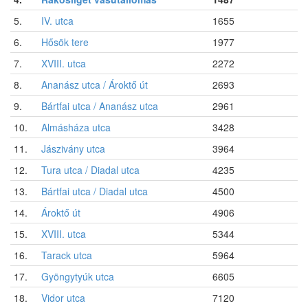
5.
IV. utca
1655
6.
Hősök tere
1977
7.
XVIII. utca
2272
8.
Ananász utca / Ároktő út
2693
9.
Bártfai utca / Ananász utca
2961
10.
Almásháza utca
3428
11.
Jászivány utca
3964
12.
Tura utca / Diadal utca
4235
13.
Bártfai utca / Diadal utca
4500
14.
Ároktő út
4906
15.
XVIII. utca
5344
16.
Tarack utca
5964
17.
Gyöngytyúk utca
6605
18.
Vidor utca
7120