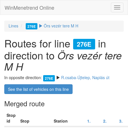
WinMenetrend Online
Lines
Örs vezér tere M H
276E
Routes for line
in
276E
direction to
Örs vezér tere
M H
In opposite direction:
R.csaba-Újtelep, Naplás út
276E
See the list of vehicles on this line
Merged route
Stop
id
Stop
Station
1.
2.
3.