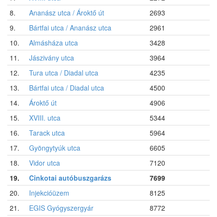
8.
Ananász utca / Ároktő út
2693
9.
Bártfai utca / Ananász utca
2961
10.
Almásháza utca
3428
11.
Jászivány utca
3964
12.
Tura utca / Diadal utca
4235
13.
Bártfai utca / Diadal utca
4500
14.
Ároktő út
4906
15.
XVIII. utca
5344
16.
Tarack utca
5964
17.
Gyöngytyúk utca
6605
18.
Vidor utca
7120
19.
Cinkotai autóbuszgarázs
7699
20.
Injekcióüzem
8125
21.
EGIS Gyógyszergyár
8772