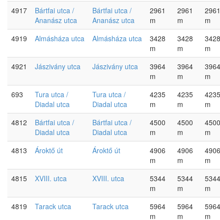
4917
Bártfai utca /
Bártfai utca /
2961
2961
296
Ananász utca
Ananász utca
m
m
m
4919
Almásháza utca
Almásháza utca
3428
3428
342
m
m
m
4921
Jászivány utca
Jászivány utca
3964
3964
396
m
m
m
693
Tura utca /
Tura utca /
4235
4235
423
Diadal utca
Diadal utca
m
m
m
4812
Bártfai utca /
Bártfai utca /
4500
4500
450
Diadal utca
Diadal utca
m
m
m
4813
Ároktő út
Ároktő út
4906
4906
490
m
m
m
4815
XVIII. utca
XVIII. utca
5344
5344
534
m
m
m
4819
Tarack utca
Tarack utca
5964
5964
596
m
m
m