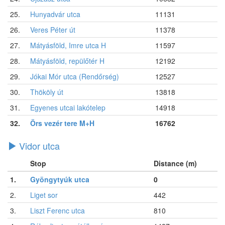
25.
Hunyadvár utca
11131
26.
Veres Péter út
11378
27.
Mátyásföld, Imre utca H
11597
28.
Mátyásföld, repülőtér H
12192
29.
Jókai Mór utca (Rendőrség)
12527
30.
Thököly út
13818
31.
Egyenes utcai lakótelep
14918
32.
Örs vezér tere M+H
16762
Vidor utca
Stop
Distance (m)
1.
Gyöngytyúk utca
0
2.
Liget sor
442
3.
Liszt Ferenc utca
810