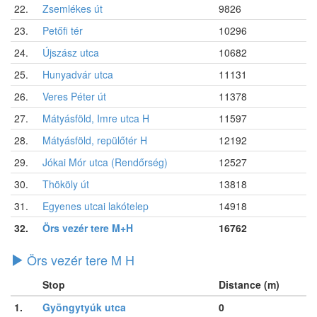
22.
Zsemlékes út
9826
23.
Petőfi tér
10296
24.
Újszász utca
10682
25.
Hunyadvár utca
11131
26.
Veres Péter út
11378
27.
Mátyásföld, Imre utca H
11597
28.
Mátyásföld, repülőtér H
12192
29.
Jókai Mór utca (Rendőrség)
12527
30.
Thököly út
13818
31.
Egyenes utcai lakótelep
14918
32.
Örs vezér tere M+H
16762
Örs vezér tere M H
Stop
Distance (m)
1.
Gyöngytyúk utca
0