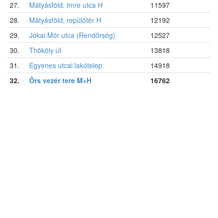
27.
Mátyásföld, Imre utca H
11597
28.
Mátyásföld, repülőtér H
12192
29.
Jókai Mór utca (Rendőrség)
12527
30.
Thököly út
13818
31.
Egyenes utcai lakótelep
14918
32.
Örs vezér tere M+H
16762