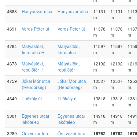
4688
Hunyadvár utca
Hunyadvár utca
11131
11131
111
m
m
m
4691
Veres Péter út
Veres Péter út
11378
11378
113
m
m
m
4764
Mátyásföld,
Mátyásföld,
11597
11597
115
Imre utca H
Imre utca
m
m
m
4678
Mátyásföld,
Mátyásföld,
12192
12192
121
repülőtér H
repülőtér
m
m
m
4759
Jókai Mór utca
Jókai Mór utca
12527
12527
125
(Rendőrség)
(Rendőrség)
m
m
m
4649
Thököly út
Thököly út
13818
13818
138
m
m
m
3301
Egyenes utcai
Egyenes utcai
14918
14918
149
lakótelep
lakótelep
m
m
m
3289
Örs vezér tere
Örs vezér tere
16762
16762
167