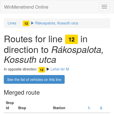
WinMenetrend Online
Lines
Rákospalota, Kossuth utca
12
Routes for line
in
12
direction to
Rákospalota,
Kossuth utca
In opposite direction:
Lehel tér M
12
See the list of vehicles on this line
Merged route
Stop
id
Stop
Station
1.
2.