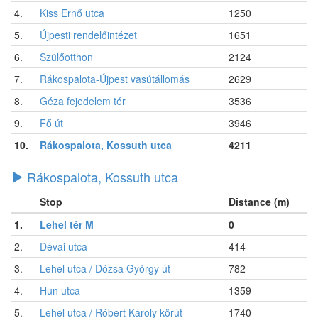
4.
Kiss Ernő utca
1250
5.
Újpesti rendelőintézet
1651
6.
Szülőotthon
2124
7.
Rákospalota-Újpest vasútállomás
2629
8.
Géza fejedelem tér
3536
9.
Fő út
3946
10.
Rákospalota, Kossuth utca
4211
Rákospalota, Kossuth utca
Stop
Distance (m)
1.
Lehel tér M
0
2.
Dévai utca
414
3.
Lehel utca / Dózsa György út
782
4.
Hun utca
1359
5.
Lehel utca / Róbert Károly körút
1740