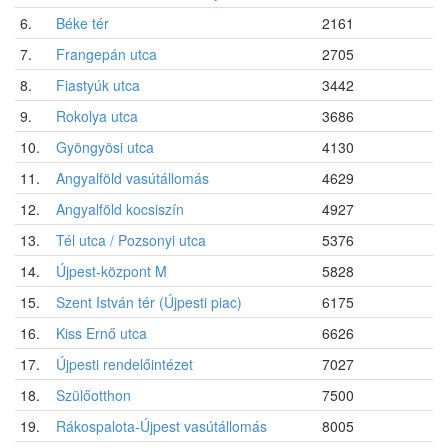
6.
Béke tér
2161
7.
Frangepán utca
2705
8.
Fiastyúk utca
3442
9.
Rokolya utca
3686
10.
Gyöngyösi utca
4130
11.
Angyalföld vasútállomás
4629
12.
Angyalföld kocsiszín
4927
13.
Tél utca / Pozsonyi utca
5376
14.
Újpest-központ M
5828
15.
Szent István tér (Újpesti piac)
6175
16.
Kiss Ernő utca
6626
17.
Újpesti rendelőintézet
7027
18.
Szülőotthon
7500
19.
Rákospalota-Újpest vasútállomás
8005