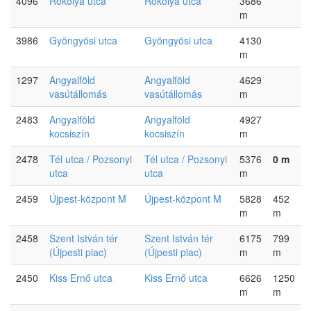
4096
Rokolya utca
Rokolya utca
3686
m
3986
Gyöngyösi utca
Gyöngyösi utca
4130
m
1297
Angyalföld
Angyalföld
4629
vasútállomás
vasútállomás
m
2483
Angyalföld
Angyalföld
4927
kocsiszín
kocsiszín
m
2478
Tél utca / Pozsonyi
Tél utca / Pozsonyi
5376
0 m
utca
utca
m
2459
Újpest-központ M
Újpest-központ M
5828
452
m
m
2458
Szent István tér
Szent István tér
6175
799
(Újpesti piac)
(Újpesti piac)
m
m
2450
Kiss Ernő utca
Kiss Ernő utca
6626
1250
m
m