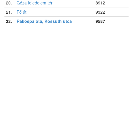
20.
Géza fejedelem tér
8912
21.
Fő út
9322
22.
Rákospalota, Kossuth utca
9587