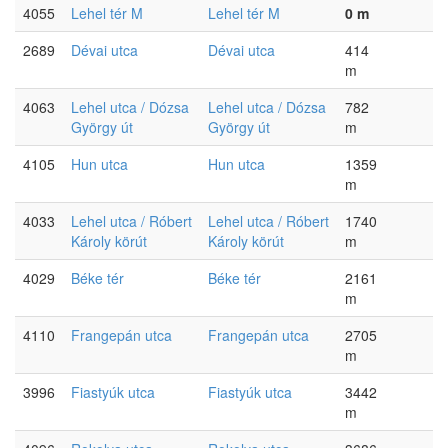
4055
Lehel tér M
Lehel tér M
0 m
2689
Dévai utca
Dévai utca
414
m
4063
Lehel utca / Dózsa
Lehel utca / Dózsa
782
György út
György út
m
4105
Hun utca
Hun utca
1359
m
4033
Lehel utca / Róbert
Lehel utca / Róbert
1740
Károly körút
Károly körút
m
4029
Béke tér
Béke tér
2161
m
4110
Frangepán utca
Frangepán utca
2705
m
3996
Fiastyúk utca
Fiastyúk utca
3442
m