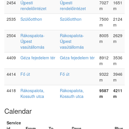
2454
Újpesti
Újpesti
7027
1651
rendelőintézet
rendelőintézet
m
m
2535
Szülőotthon
Szülőotthon
7500
2124
m
m
2504
Rákospalota-
Rákospalota-
8005
2629
Újpest
Újpest
m
m
vasútállomás
vasútállomás
4409
Géza fejedelem tér
Géza fejedelem tér
8912
3536
m
m
4414
Fő út
Fő út
9322
3946
m
m
4418
Rákospalota,
Rákospalota,
9587
4211
Kossuth utca
Kossuth utca
m
m
Calendar
Service
id
From
To
Days
Plus