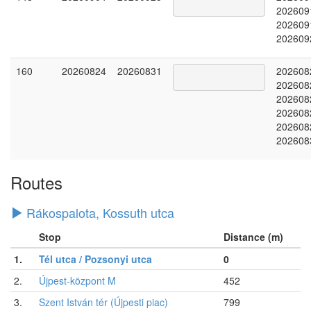
202609
202609
202609
160
20260824
20260831
202608
202608
202608
202608
202608
202608
Routes
Rákospalota, Kossuth utca
Stop
Distance (m)
1.
Tél utca / Pozsonyi utca
0
2.
Újpest-központ M
452
3.
Szent István tér (Újpesti piac)
799