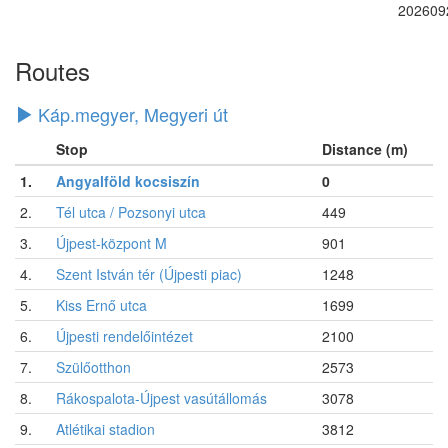
202609
Routes
Káp.megyer, Megyeri út
Stop
Distance (m)
1.
Angyalföld kocsiszín
0
2.
Tél utca / Pozsonyi utca
449
3.
Újpest-központ M
901
4.
Szent István tér (Újpesti piac)
1248
5.
Kiss Ernő utca
1699
6.
Újpesti rendelőintézet
2100
7.
Szülőotthon
2573
8.
Rákospalota-Újpest vasútállomás
3078
9.
Atlétikai stadion
3812