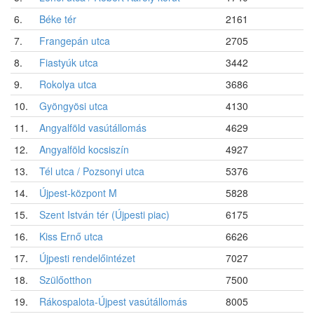
6.
Béke tér
2161
7.
Frangepán utca
2705
8.
Fiastyúk utca
3442
9.
Rokolya utca
3686
10.
Gyöngyösi utca
4130
11.
Angyalföld vasútállomás
4629
12.
Angyalföld kocsiszín
4927
13.
Tél utca / Pozsonyi utca
5376
14.
Újpest-központ M
5828
15.
Szent István tér (Újpesti piac)
6175
16.
Kiss Ernő utca
6626
17.
Újpesti rendelőintézet
7027
18.
Szülőotthon
7500
19.
Rákospalota-Újpest vasútállomás
8005