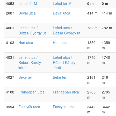
4053
Lehel tér M
Lehel tér M
0 m
0 m
2687
Dévai utca
Dévai utca
414 m
414 m
4061
Lehel utca /
Lehel utca /
782 m
782 m
Dózsa György út
Dózsa György út
4103
Hun utca
Hun utca
1359
1359
m
m
4031
Lehel utca /
Lehel utca /
1740
1740
Róbert Károly
Róbert Károly
m
m
körút
körút
4027
Béke tér
Béke tér
2161
2161
m
m
4108
Frangepán utca
Frangepán utca
2705
2705
m
m
3994
Fiastyúk utca
Fiastyúk utca
3442
3442
m
m