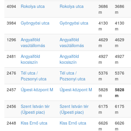
4094
Rokolya utca
Rokolya utca
3686
3686
m
m
3984
Gyöngyösi utca
Gyöngyösi utca
4130
4130
m
m
1296
Angyalföld
Angyalföld
4629
4629
vasútállomás
vasútállomás
m
m
2481
Angyalföld
Angyalföld
4927
4927
kocsiszín
kocsiszín
m
m
2476
Tél utca /
Tél utca /
5376
5376
Pozsonyi utca
Pozsonyi utca
m
m
2457
Újpest-központ M
Újpest-központ M
5828
5828
m
m
2456
Szent István tér
Szent István tér
6175
6175
(Újpesti piac)
(Újpesti piac)
m
m
2448
Kiss Ernő utca
Kiss Ernő utca
6626
6626
m
m