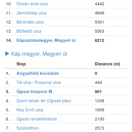
10.
Óceán-árok utca
4442
11.
Járműtelep utca
4949
12.
Bőröndös utca
5301
13.
Bőrfestő utca
5563
14.
Káposztásmegyer, Megyeri út
6212
Káp.megyer, Megyeri út
Stop
Distance (m)
1.
Angyalföld kocsiszín
0
2.
Tél utca / Pozsonyi utca
449
3.
Újpest-központ M
901
4.
Szent István tér (Újpesti piac)
1248
5.
Kiss Ernő utca
1699
6.
Újpesti rendelőintézet
2100
7.
Szülőotthon
2573