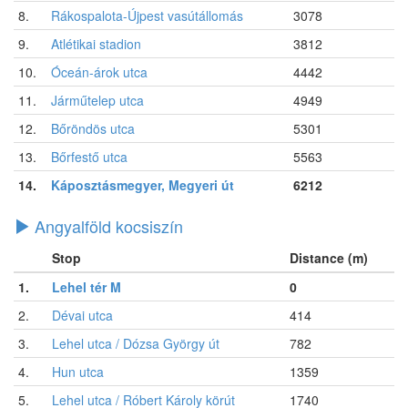
8.
Rákospalota-Újpest vasútállomás
3078
9.
Atlétikai stadion
3812
10.
Óceán-árok utca
4442
11.
Járműtelep utca
4949
12.
Bőröndös utca
5301
13.
Bőrfestő utca
5563
14.
Káposztásmegyer, Megyeri út
6212
Angyalföld kocsiszín
Stop
Distance (m)
1.
Lehel tér M
0
2.
Dévai utca
414
3.
Lehel utca / Dózsa György út
782
4.
Hun utca
1359
5.
Lehel utca / Róbert Károly körút
1740