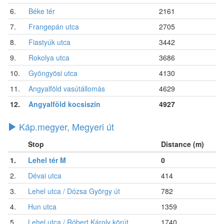
6.
Béke tér
2161
7.
Frangepán utca
2705
8.
Fiastyúk utca
3442
9.
Rokolya utca
3686
10.
Gyöngyösi utca
4130
11.
Angyalföld vasútállomás
4629
12.
Angyalföld kocsiszín
4927
Káp.megyer, Megyeri út
Stop
Distance (m)
1.
Lehel tér M
0
2.
Dévai utca
414
3.
Lehel utca / Dózsa György út
782
4.
Hun utca
1359
5.
Lehel utca / Róbert Károly körút
1740