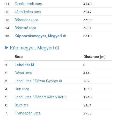
11.
Óceán-árok utca
4740
12.
Járműtelep utca
5247
13.
Bőröndös utca
5599
14.
Bőrfestő utca
5861
15.
Káposztásmegyer, Megyeri út
6510
Káp.megyer, Megyeri út
Stop
Distance (m)
1.
Lehel tér M
0
2.
Dévai utca
414
3.
Lehel utca / Dózsa György út
782
4.
Hun utca
1359
5.
Lehel utca / Róbert Károly körút
1740
6.
Béke tér
2161
7.
Frangepán utca
2705