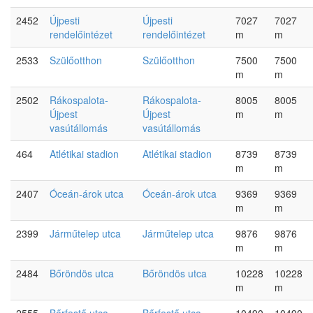
2452
Újpesti
Újpesti
7027
7027
rendelőintézet
rendelőintézet
m
m
2533
Szülőotthon
Szülőotthon
7500
7500
m
m
2502
Rákospalota-
Rákospalota-
8005
8005
Újpest
Újpest
m
m
vasútállomás
vasútállomás
464
Atlétikai stadion
Atlétikai stadion
8739
8739
m
m
2407
Óceán-árok utca
Óceán-árok utca
9369
9369
m
m
2399
Járműtelep utca
Járműtelep utca
9876
9876
m
m
2484
Bőröndös utca
Bőröndös utca
10228
10228
m
m
2555
Bőrfestő utca
Bőrfestő utca
10490
10490