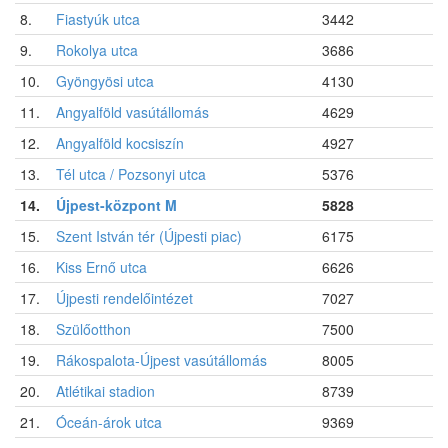
8.
Fiastyúk utca
3442
9.
Rokolya utca
3686
10.
Gyöngyösi utca
4130
11.
Angyalföld vasútállomás
4629
12.
Angyalföld kocsiszín
4927
13.
Tél utca / Pozsonyi utca
5376
14.
Újpest-központ M
5828
15.
Szent István tér (Újpesti piac)
6175
16.
Kiss Ernő utca
6626
17.
Újpesti rendelőintézet
7027
18.
Szülőotthon
7500
19.
Rákospalota-Újpest vasútállomás
8005
20.
Atlétikai stadion
8739
21.
Óceán-árok utca
9369