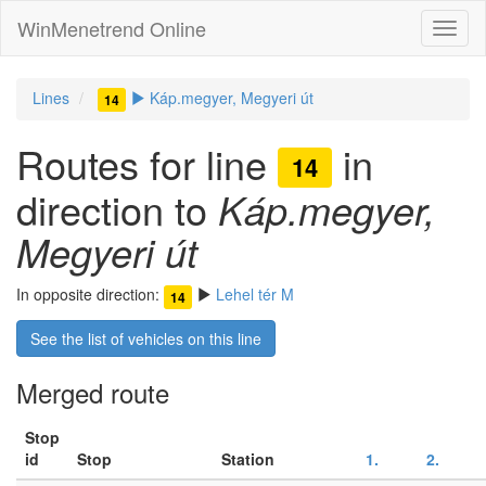
WinMenetrend Online
Lines
Káp.megyer, Megyeri út
14
Routes for line
in
14
direction to
Káp.megyer,
Megyeri út
In opposite direction:
Lehel tér M
14
See the list of vehicles on this line
Merged route
Stop
id
Stop
Station
1.
2.