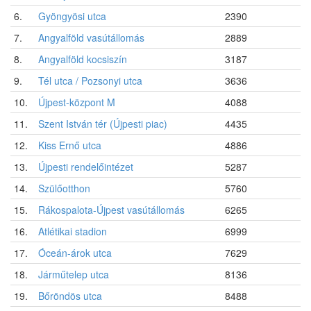
6.
Gyöngyösi utca
2390
7.
Angyalföld vasútállomás
2889
8.
Angyalföld kocsiszín
3187
9.
Tél utca / Pozsonyi utca
3636
10.
Újpest-központ M
4088
11.
Szent István tér (Újpesti piac)
4435
12.
Kiss Ernő utca
4886
13.
Újpesti rendelőintézet
5287
14.
Szülőotthon
5760
15.
Rákospalota-Újpest vasútállomás
6265
16.
Atlétikai stadion
6999
17.
Óceán-árok utca
7629
18.
Járműtelep utca
8136
19.
Bőröndös utca
8488