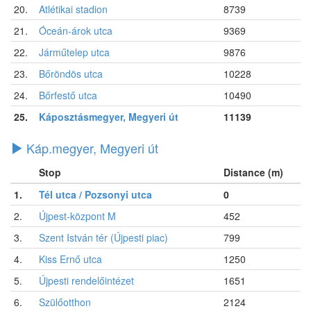
20.
Atlétikai stadion
8739
21.
Óceán-árok utca
9369
22.
Járműtelep utca
9876
23.
Bőröndös utca
10228
24.
Bőrfestő utca
10490
25.
Káposztásmegyer, Megyeri út
11139
Káp.megyer, Megyeri út
Stop
Distance (m)
1.
Tél utca / Pozsonyi utca
0
2.
Újpest-központ M
452
3.
Szent István tér (Újpesti piac)
799
4.
Kiss Ernő utca
1250
5.
Újpesti rendelőintézet
1651
6.
Szülőotthon
2124