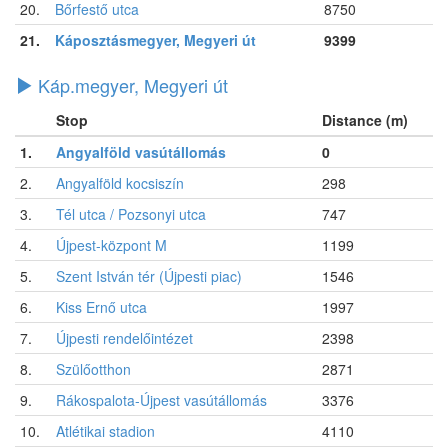
20.
Bőrfestő utca
8750
21.
Káposztásmegyer, Megyeri út
9399
Káp.megyer, Megyeri út
Stop
Distance (m)
1.
Angyalföld vasútállomás
0
2.
Angyalföld kocsiszín
298
3.
Tél utca / Pozsonyi utca
747
4.
Újpest-központ M
1199
5.
Szent István tér (Újpesti piac)
1546
6.
Kiss Ernő utca
1997
7.
Újpesti rendelőintézet
2398
8.
Szülőotthon
2871
9.
Rákospalota-Újpest vasútállomás
3376
10.
Atlétikai stadion
4110