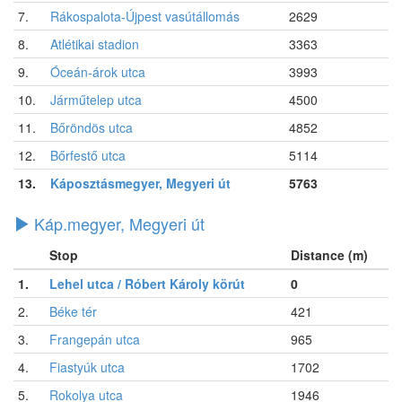
7.
Rákospalota-Újpest vasútállomás
2629
8.
Atlétikai stadion
3363
9.
Óceán-árok utca
3993
10.
Járműtelep utca
4500
11.
Bőröndös utca
4852
12.
Bőrfestő utca
5114
13.
Káposztásmegyer, Megyeri út
5763
Káp.megyer, Megyeri út
Stop
Distance (m)
1.
Lehel utca / Róbert Károly körút
0
2.
Béke tér
421
3.
Frangepán utca
965
4.
Fiastyúk utca
1702
5.
Rokolya utca
1946