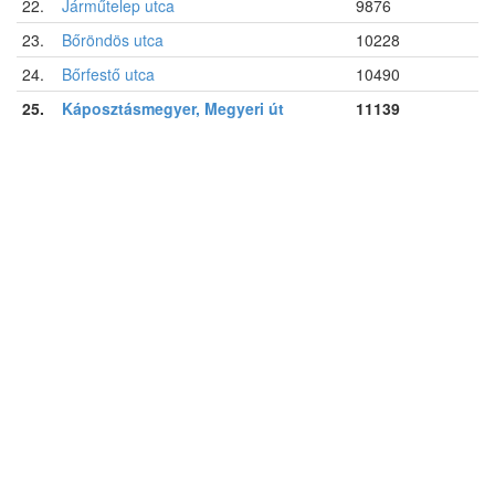
22.
Járműtelep utca
9876
23.
Bőröndös utca
10228
24.
Bőrfestő utca
10490
25.
Káposztásmegyer, Megyeri út
11139