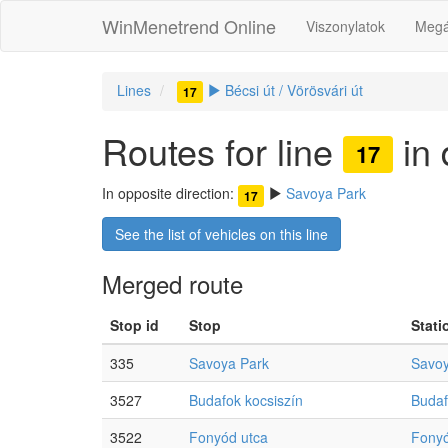
WinMenetrend Online
Viszonylatok
Megá
Lines
Bécsi út / Vörösvári út
17
Routes for line
in 
17
In opposite direction:
Savoya Park
17
See the list of vehicles on this line
Merged route
Stop id
Stop
Stati
335
Savoya Park
Savoy
3527
Budafok kocsiszín
Budaf
3522
Fonyód utca
Fonyó