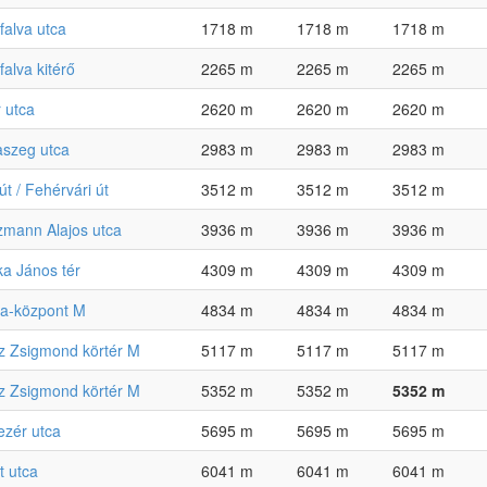
falva utca
1718 m
1718 m
1718 m
falva kitérő
2265 m
2265 m
2265 m
 utca
2620 m
2620 m
2620 m
aszeg utca
2983 m
2983 m
2983 m
út / Fehérvári út
3512 m
3512 m
3512 m
mann Alajos utca
3936 m
3936 m
3936 m
a János tér
4309 m
4309 m
4309 m
a-központ M
4834 m
4834 m
4834 m
z Zsigmond körtér M
5117 m
5117 m
5117 m
z Zsigmond körtér M
5352 m
5352 m
5352 m
ezér utca
5695 m
5695 m
5695 m
t utca
6041 m
6041 m
6041 m