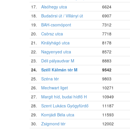
17.
Alsóhegy utca
6624
18.
Budaörsi út / Villányi út
6907
19.
BAH-csomópont
7312
20.
Csörsz utca
7718
21.
Királyhágó utca
8178
22.
Nagyenyed utca
8572
23.
Déli pályaudvar M
8883
24.
Széll Kálmán tér M
9542
25.
Széna tér
9803
26.
Mechwart liget
10271
27.
Margit híd, budai hídfő H
10949
28.
Szent Lukács Gyógyfürdő
11187
29.
Komjádi Béla utca
11593
30.
Zsigmond tér
12002