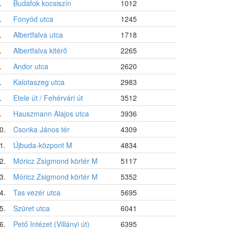
.
Budafok kocsiszín
1012
.
Fonyód utca
1245
.
Albertfalva utca
1718
.
Albertfalva kitérő
2265
.
Andor utca
2620
.
Kalotaszeg utca
2983
.
Etele út / Fehérvári út
3512
.
Hauszmann Alajos utca
3936
0.
Csonka János tér
4309
1.
Újbuda-központ M
4834
2.
Móricz Zsigmond körtér M
5117
3.
Móricz Zsigmond körtér M
5352
4.
Tas vezér utca
5695
5.
Szüret utca
6041
6.
Pető Intézet (Villányi út)
6395