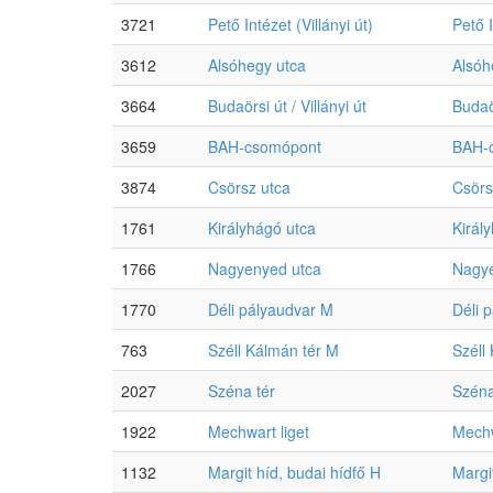
3721
Pető Intézet (Villányi út)
Pető I
3612
Alsóhegy utca
Alsóh
3664
Budaörsi út / Villányi út
Budaör
3659
BAH-csomópont
BAH-
3874
Csörsz utca
Csörs
1761
Királyhágó utca
Királ
1766
Nagyenyed utca
Nagye
1770
Déli pályaudvar M
Déli 
763
Széll Kálmán tér M
Széll
2027
Széna tér
Széna
1922
Mechwart liget
Mechw
1132
Margit híd, budai hídfő H
Margi