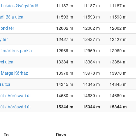
 Lukács Gyógyfürdő
11187 m
11187 m
11187 m
di Béla utca
11593 m
11593 m
11593 m
ond tér
12002 m
12002 m
12002 m
y tér
12427 m
12427 m
12427 m
yi mártírok parkja
12969 m
12969 m
12969 m
ci utca
13384 m
13384 m
13384 m
 Margit Kórház
13978 m
13978 m
13978 m
i utca
14345 m
14345 m
14345 m
út / Vörösvári út
14680 m
14680 m
14680 m
út / Vörösvári út
15344 m
15344 m
15344 m
To
Days