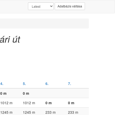
Adatbázis váltása
ári út
4.
5.
6.
7.
0 m
0 m
1012 m
1012 m
0 m
0 m
1245 m
1245 m
233 m
233 m