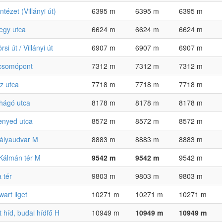
ntézet (Villányi út)
6395 m
6395 m
6395 m
egy utca
6624 m
6624 m
6624 m
si út / Villányi út
6907 m
6907 m
6907 m
csomópont
7312 m
7312 m
7312 m
z utca
7718 m
7718 m
7718 m
yhágó utca
8178 m
8178 m
8178 m
nyed utca
8572 m
8572 m
8572 m
pályaudvar M
8883 m
8883 m
8883 m
 Kálmán tér M
9542 m
9542 m
9542 m
 tér
9803 m
9803 m
9803 m
art liget
10271 m
10271 m
10271 m
t híd, budai hídfő H
10949 m
10949 m
10949 m