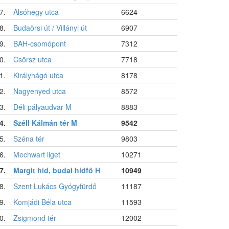
7.
Alsóhegy utca
6624
8.
Budaörsi út / Villányi út
6907
9.
BAH-csomópont
7312
0.
Csörsz utca
7718
1.
Királyhágó utca
8178
2.
Nagyenyed utca
8572
3.
Déli pályaudvar M
8883
4.
Széll Kálmán tér M
9542
5.
Széna tér
9803
6.
Mechwart liget
10271
7.
Margit híd, budai hídfő H
10949
8.
Szent Lukács Gyógyfürdő
11187
9.
Komjádi Béla utca
11593
0.
Zsigmond tér
12002