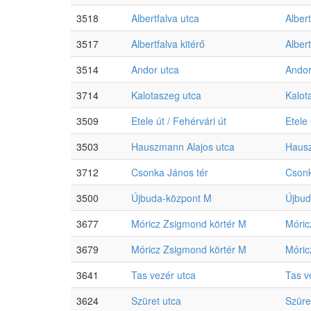
3518
Albertfalva utca
Albert
3517
Albertfalva kitérő
Albert
3514
Andor utca
Andor
3714
Kalotaszeg utca
Kalot
3509
Etele út / Fehérvári út
Etele 
3503
Hauszmann Alajos utca
Hausz
3712
Csonka János tér
Csonk
3500
Újbuda-központ M
Újbud
3677
Móricz Zsigmond körtér M
Móric
3679
Móricz Zsigmond körtér M
Móric
3641
Tas vezér utca
Tas v
3624
Szüret utca
Szüre