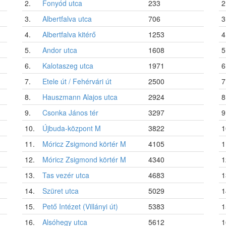
2.
Fonyód utca
233
2
3.
Albertfalva utca
706
3
4.
Albertfalva kitérő
1253
4
5.
Andor utca
1608
5
6.
Kalotaszeg utca
1971
6
7.
Etele út / Fehérvári út
2500
7
8.
Hauszmann Alajos utca
2924
8
9.
Csonka János tér
3297
9
10.
Újbuda-központ M
3822
1
11.
Móricz Zsigmond körtér M
4105
1
12.
Móricz Zsigmond körtér M
4340
1
13.
Tas vezér utca
4683
1
14.
Szüret utca
5029
1
15.
Pető Intézet (Villányi út)
5383
1
16.
Alsóhegy utca
5612
1