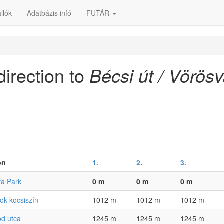
llók
Adatbázis infó
FUTÁR
direction to
Bécsi út / Vörösv
on
1.
2.
3.
a Park
0 m
0 m
0 m
ok kocsiszín
1012 m
1012 m
1012 m
d utca
1245 m
1245 m
1245 m