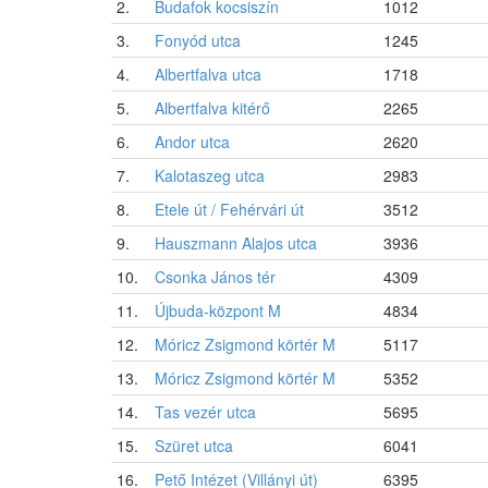
2.
Budafok kocsiszín
1012
3.
Fonyód utca
1245
4.
Albertfalva utca
1718
5.
Albertfalva kitérő
2265
6.
Andor utca
2620
7.
Kalotaszeg utca
2983
8.
Etele út / Fehérvári út
3512
9.
Hauszmann Alajos utca
3936
10.
Csonka János tér
4309
11.
Újbuda-központ M
4834
12.
Móricz Zsigmond körtér M
5117
13.
Móricz Zsigmond körtér M
5352
14.
Tas vezér utca
5695
15.
Szüret utca
6041
16.
Pető Intézet (Villányi út)
6395