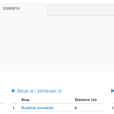
20260819
Bécsi út / Vörösvári út
Stop
Distance (m)
1.
Budafok kocsiszín
0
1