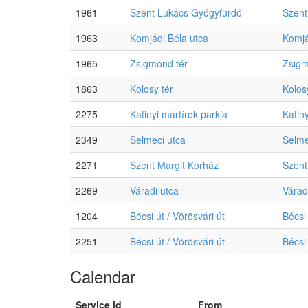
1961
Szent Lukács Gyógyfürdő
Szent
1963
Komjádi Béla utca
Komjá
1965
Zsigmond tér
Zsigm
1863
Kolosy tér
Kolos
2275
Katinyi mártírok parkja
Katin
2349
Selmeci utca
Selme
2271
Szent Margit Kórház
Szent
2269
Váradi utca
Várad
1204
Bécsi út / Vörösvári út
Bécsi 
2251
Bécsi út / Vörösvári út
Bécsi 
Calendar
Service id
From