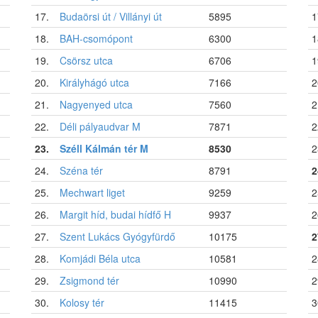
17.
Budaörsi út / Villányi út
5895
1
18.
BAH-csomópont
6300
1
19.
Csörsz utca
6706
1
20.
Királyhágó utca
7166
2
21.
Nagyenyed utca
7560
2
22.
Déli pályaudvar M
7871
2
23.
Széll Kálmán tér M
8530
2
24.
Széna tér
8791
2
25.
Mechwart liget
9259
2
26.
Margit híd, budai hídfő H
9937
2
27.
Szent Lukács Gyógyfürdő
10175
2
28.
Komjádi Béla utca
10581
2
29.
Zsigmond tér
10990
2
30.
Kolosy tér
11415
3