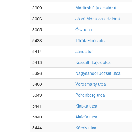
3009
Mártírok útja / Határ út
3006
Jókai Mór utca / Határ út
3005
Ősz utca
5433
Török Flóris utca
5414
János tér
5413
Kossuth Lajos utca
5396
Nagysándor József utca
5400
Vörösmarty utca
5349
Pöltenberg utca
5441
Klapka utca
5440
Akácfa utca
5444
Károly utca