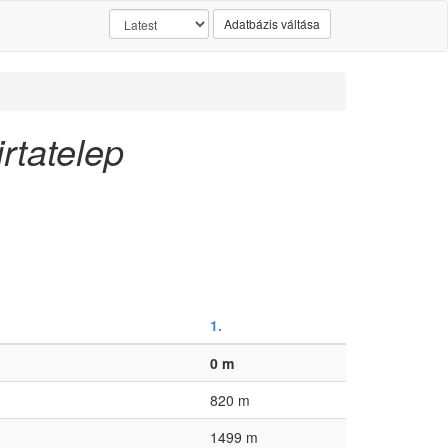
Adatbázis váltása
rtatelep
1.
0 m
820 m
1499 m