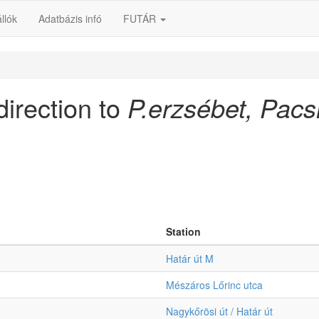
llók
Adatbázis infó
FUTÁR
direction to
P.erzsébet, Pacsi
Station
Határ út M
Mészáros Lőrinc utca
Nagykőrösi út / Határ út