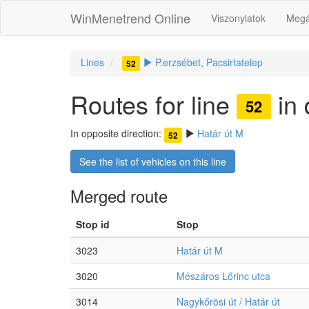
WinMenetrend Online
Viszonylatok
Megá
Lines
P.erzsébet, Pacsirtatelep
52
Routes for line
in 
52
In opposite direction:
Határ út M
52
See the list of vehicles on this line
Merged route
Stop id
Stop
3023
Határ út M
3020
Mészáros Lőrinc utca
3014
Nagykőrösi út / Határ út