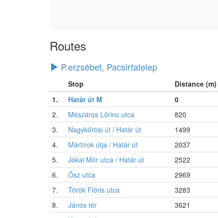
Routes
P.erzsébet, Pacsirtatelep
Stop
Distance (m)
1.
Határ út M
0
2.
Mészáros Lőrinc utca
820
3.
Nagykőrösi út / Határ út
1499
4.
Mártírok útja / Határ út
2037
5.
Jókai Mór utca / Határ út
2522
6.
Ősz utca
2969
7.
Török Flóris utca
3283
8.
János tér
3621