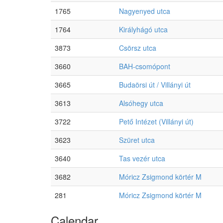
1765
Nagyenyed utca
1764
Királyhágó utca
3873
Csörsz utca
3660
BAH-csomópont
3665
Budaörsi út / Villányi út
3613
Alsóhegy utca
3722
Pető Intézet (Villányi út)
3623
Szüret utca
3640
Tas vezér utca
3682
Móricz Zsigmond körtér M
281
Móricz Zsigmond körtér M
Calendar