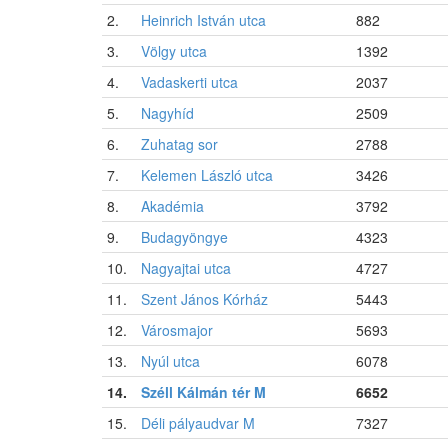
2.
Heinrich István utca
882
3.
Völgy utca
1392
4.
Vadaskerti utca
2037
5.
Nagyhíd
2509
6.
Zuhatag sor
2788
7.
Kelemen László utca
3426
8.
Akadémia
3792
9.
Budagyöngye
4323
10.
Nagyajtai utca
4727
11.
Szent János Kórház
5443
12.
Városmajor
5693
13.
Nyúl utca
6078
14.
Széll Kálmán tér M
6652
15.
Déli pályaudvar M
7327