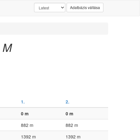
Adatbázis váltása
r M
1.
2.
0 m
0 m
882 m
882 m
1392 m
1392 m