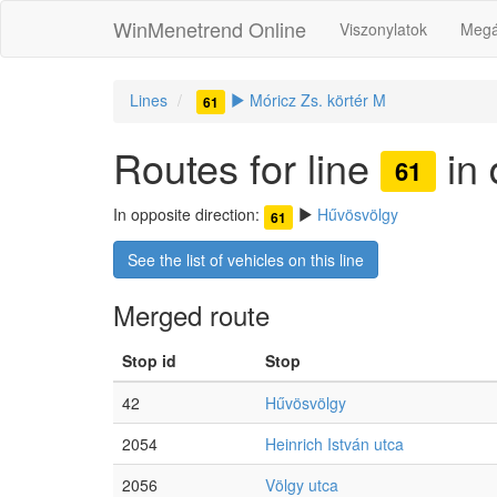
WinMenetrend Online
Viszonylatok
Megá
Lines
Móricz Zs. körtér M
61
Routes for line
in 
61
In opposite direction:
Hűvösvölgy
61
See the list of vehicles on this line
Merged route
Stop id
Stop
42
Hűvösvölgy
2054
Heinrich István utca
2056
Völgy utca