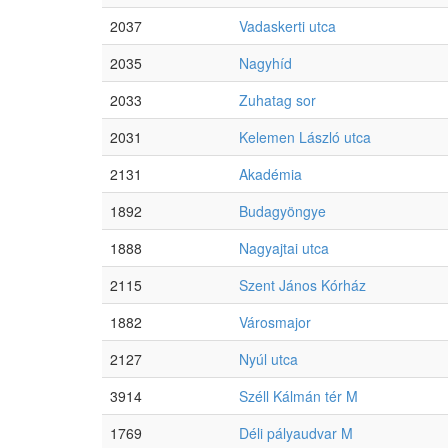
2037
Vadaskerti utca
2035
Nagyhíd
2033
Zuhatag sor
2031
Kelemen László utca
2131
Akadémia
1892
Budagyöngye
1888
Nagyajtai utca
2115
Szent János Kórház
1882
Városmajor
2127
Nyúl utca
3914
Széll Kálmán tér M
1769
Déli pályaudvar M