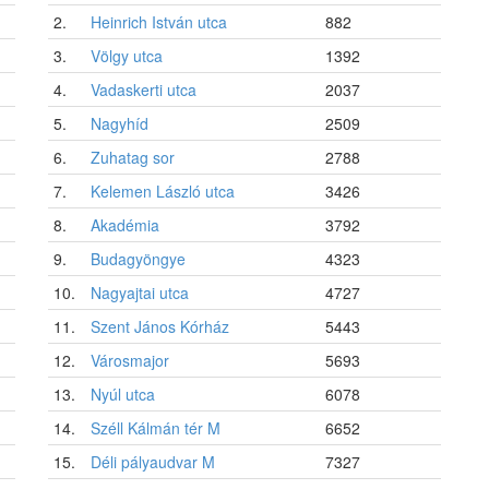
2.
Heinrich István utca
882
3.
Völgy utca
1392
4.
Vadaskerti utca
2037
5.
Nagyhíd
2509
6.
Zuhatag sor
2788
7.
Kelemen László utca
3426
8.
Akadémia
3792
9.
Budagyöngye
4323
10.
Nagyajtai utca
4727
11.
Szent János Kórház
5443
12.
Városmajor
5693
13.
Nyúl utca
6078
14.
Széll Kálmán tér M
6652
15.
Déli pályaudvar M
7327