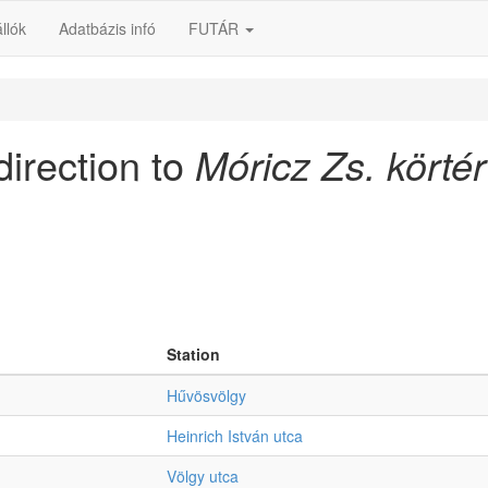
llók
Adatbázis infó
FUTÁR
direction to
Móricz Zs. körté
Station
Hűvösvölgy
Heinrich István utca
Völgy utca