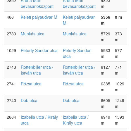
2852
Arena Mall
Arena Mall
4823
bevásárlóközpont
bevásárlóközpont
m
466
Keleti pályaudvar M
Keleti pályaudvar
5356
0 m
M
m
2783
Munkás utca
Munkás utca
5729
373
m
m
1029
Péterfy Sándor utca
Péterfy Sándor
5933
577
utca
m
m
2743
Rottenbiller utca /
Rottenbiller utca /
6127
771
István utca
István utca
m
m
2741
Rózsa utca
Rózsa utca
6385
1029
m
m
2740
Dob utca
Dob utca
6605
1249
m
m
2664
Izabella utca / Király
Izabella utca /
6949
1593
utca
Király utca
m
m