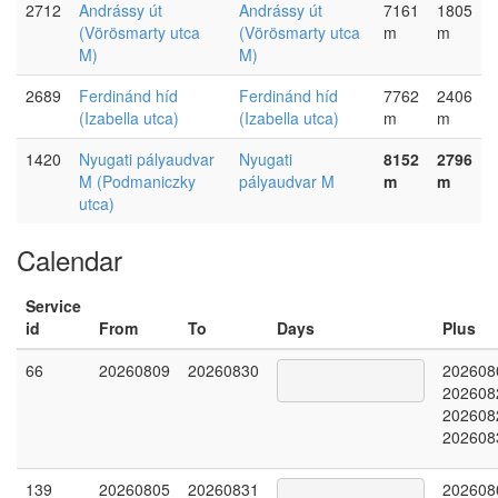
2712
Andrássy út
Andrássy út
7161
1805
(Vörösmarty utca
(Vörösmarty utca
m
m
M)
M)
2689
Ferdinánd híd
Ferdinánd híd
7762
2406
(Izabella utca)
(Izabella utca)
m
m
1420
Nyugati pályaudvar
Nyugati
8152
2796
M (Podmaniczky
pályaudvar M
m
m
utca)
Calendar
Service
id
From
To
Days
Plus
66
20260809
20260830
202608
202608
202608
202608
139
20260805
20260831
202608