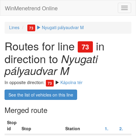
WinMenetrend Online
Lines
Nyugati pályaudvar M
73
Routes for line
in
73
direction to
Nyugati
pályaudvar M
In opposite direction:
Kápolna tér
73
See the list of vehicles on this line
Merged route
Stop
id
Stop
Station
1.
2.