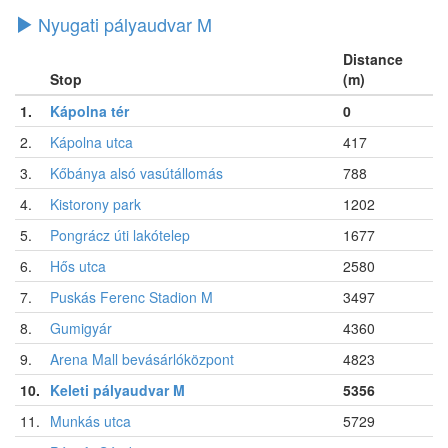
Nyugati pályaudvar M
Distance
Stop
(m)
1.
Kápolna tér
0
2.
Kápolna utca
417
3.
Kőbánya alsó vasútállomás
788
4.
Kistorony park
1202
5.
Pongrácz úti lakótelep
1677
6.
Hős utca
2580
7.
Puskás Ferenc Stadion M
3497
8.
Gumigyár
4360
9.
Arena Mall bevásárlóközpont
4823
10.
Keleti pályaudvar M
5356
11.
Munkás utca
5729