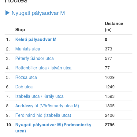
Nyugati pályaudvar M
Distance
Stop
(m)
1.
Keleti pályaudvar M
0
2.
Munkás utca
373
3.
Péterfy Sándor utca
577
4.
Rottenbiller utca / István utca
771
5.
Rózsa utca
1029
6.
Dob utca
1249
7.
Izabella utca / Király utca
1593
8.
Andrássy út (Vörösmarty utca M)
1805
9.
Ferdinánd híd (Izabella utca)
2406
10.
Nyugati pályaudvar M (Podmaniczky
2796
utca)