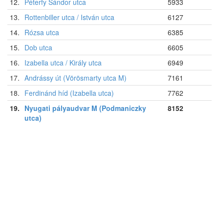
12.
Péterfy Sándor utca
5933
13.
Rottenbiller utca / István utca
6127
14.
Rózsa utca
6385
15.
Dob utca
6605
16.
Izabella utca / Király utca
6949
17.
Andrássy út (Vörösmarty utca M)
7161
18.
Ferdinánd híd (Izabella utca)
7762
19.
Nyugati pályaudvar M (Podmaniczky
8152
utca)