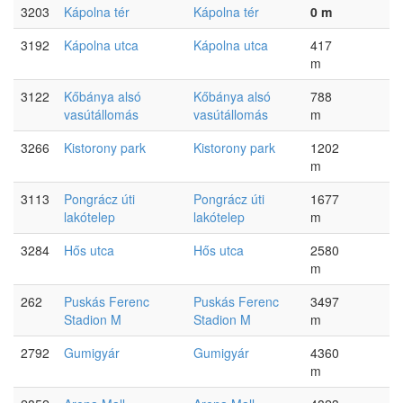
3203
Kápolna tér
Kápolna tér
0 m
3192
Kápolna utca
Kápolna utca
417
m
3122
Kőbánya alsó
Kőbánya alsó
788
vasútállomás
vasútállomás
m
3266
Kistorony park
Kistorony park
1202
m
3113
Pongrácz úti
Pongrácz úti
1677
lakótelep
lakótelep
m
3284
Hős utca
Hős utca
2580
m
262
Puskás Ferenc
Puskás Ferenc
3497
Stadion M
Stadion M
m
2792
Gumigyár
Gumigyár
4360
m