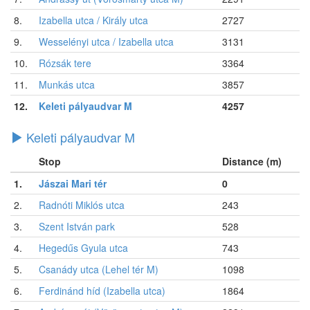
8.
Izabella utca / Király utca
2727
9.
Wesselényi utca / Izabella utca
3131
10.
Rózsák tere
3364
11.
Munkás utca
3857
12.
Keleti pályaudvar M
4257
Keleti pályaudvar M
Stop
Distance (m)
1.
Jászai Mari tér
0
2.
Radnóti Miklós utca
243
3.
Szent István park
528
4.
Hegedűs Gyula utca
743
5.
Csanády utca (Lehel tér M)
1098
6.
Ferdinánd híd (Izabella utca)
1864