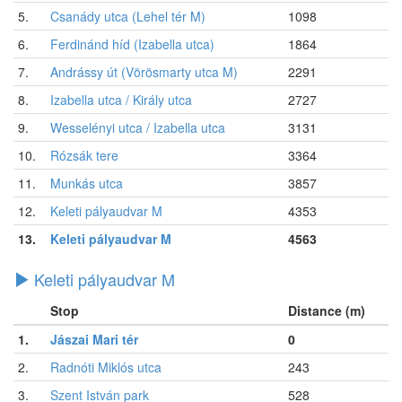
5.
Csanády utca (Lehel tér M)
1098
6.
Ferdinánd híd (Izabella utca)
1864
7.
Andrássy út (Vörösmarty utca M)
2291
8.
Izabella utca / Király utca
2727
9.
Wesselényi utca / Izabella utca
3131
10.
Rózsák tere
3364
11.
Munkás utca
3857
12.
Keleti pályaudvar M
4353
13.
Keleti pályaudvar M
4563
Keleti pályaudvar M
Stop
Distance (m)
1.
Jászai Mari tér
0
2.
Radnóti Miklós utca
243
3.
Szent István park
528