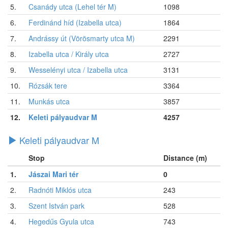
5.
Csanády utca (Lehel tér M)
1098
6.
Ferdinánd híd (Izabella utca)
1864
7.
Andrássy út (Vörösmarty utca M)
2291
8.
Izabella utca / Király utca
2727
9.
Wesselényi utca / Izabella utca
3131
10.
Rózsák tere
3364
11.
Munkás utca
3857
12.
Keleti pályaudvar M
4257
Keleti pályaudvar M
Stop
Distance (m)
1.
Jászai Mari tér
0
2.
Radnóti Miklós utca
243
3.
Szent István park
528
4.
Hegedűs Gyula utca
743