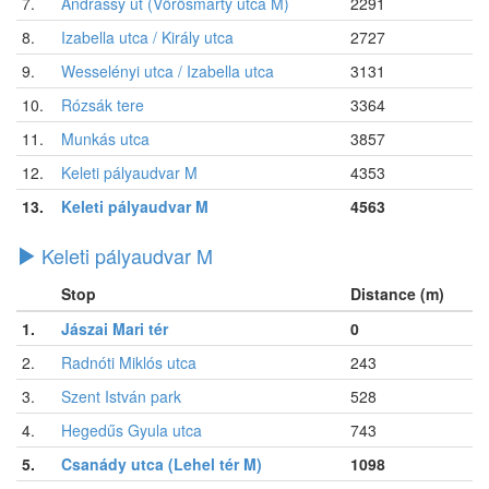
7.
Andrássy út (Vörösmarty utca M)
2291
8.
Izabella utca / Király utca
2727
9.
Wesselényi utca / Izabella utca
3131
10.
Rózsák tere
3364
11.
Munkás utca
3857
12.
Keleti pályaudvar M
4353
13.
Keleti pályaudvar M
4563
Keleti pályaudvar M
Stop
Distance (m)
1.
Jászai Mari tér
0
2.
Radnóti Miklós utca
243
3.
Szent István park
528
4.
Hegedűs Gyula utca
743
5.
Csanády utca (Lehel tér M)
1098