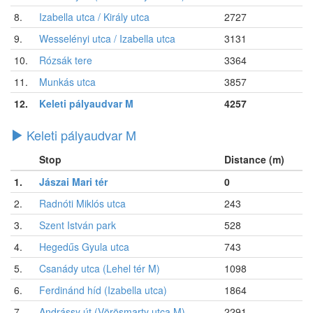
8.
Izabella utca / Király utca
2727
9.
Wesselényi utca / Izabella utca
3131
10.
Rózsák tere
3364
11.
Munkás utca
3857
12.
Keleti pályaudvar M
4257
Keleti pályaudvar M
Stop
Distance (m)
1.
Jászai Mari tér
0
2.
Radnóti Miklós utca
243
3.
Szent István park
528
4.
Hegedűs Gyula utca
743
5.
Csanády utca (Lehel tér M)
1098
6.
Ferdinánd híd (Izabella utca)
1864
7.
Andrássy út (Vörösmarty utca M)
2291