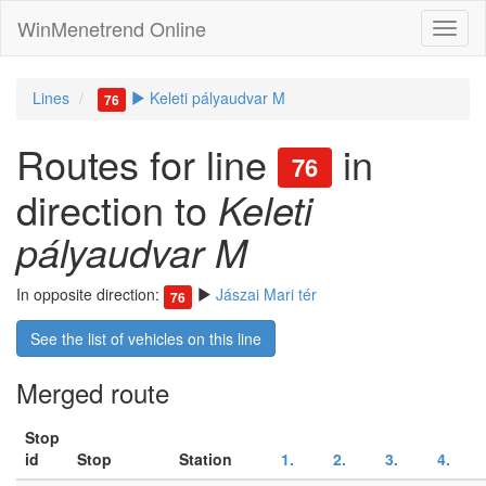
WinMenetrend Online
Lines
Keleti pályaudvar M
76
Routes for line
in
76
direction to
Keleti
pályaudvar M
In opposite direction:
Jászai Mari tér
76
See the list of vehicles on this line
Merged route
Stop
id
Stop
Station
1.
2.
3.
4.