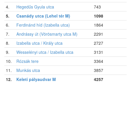
4.
Hegedűs Gyula utca
743
5.
Csanády utca (Lehel tér M)
1098
6.
Ferdinánd híd (Izabella utca)
1864
7.
Andrássy út (Vörösmarty utca M)
2291
8.
Izabella utca / Király utca
2727
9.
Wesselényi utca / Izabella utca
3131
10.
Rózsák tere
3364
11.
Munkás utca
3857
12.
Keleti pályaudvar M
4257