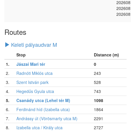
202608
202608
202608
Routes
Keleti pályaudvar M
Stop
Distance (m)
1.
Jászai Mari tér
0
2.
Radnóti Miklós utca
243
3.
Szent István park
528
4.
Hegedűs Gyula utca
743
5.
Csanády utca (Lehel tér M)
1098
6.
Ferdinánd híd (Izabella utca)
1864
7.
Andrássy út (Vörösmarty utca M)
2291
8.
Izabella utca / Király utca
2727