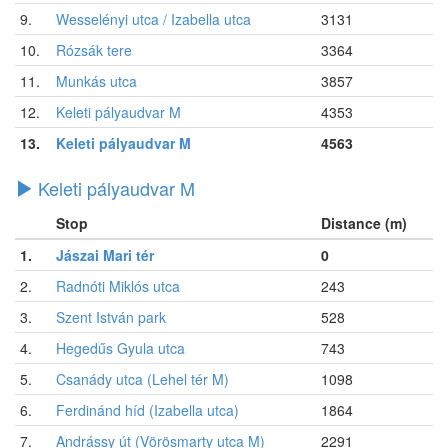
9.
Wesselényi utca / Izabella utca
3131
10.
Rózsák tere
3364
11.
Munkás utca
3857
12.
Keleti pályaudvar M
4353
13.
Keleti pályaudvar M
4563
Keleti pályaudvar M
Stop
Distance (m)
1.
Jászai Mari tér
0
2.
Radnóti Miklós utca
243
3.
Szent István park
528
4.
Hegedűs Gyula utca
743
5.
Csanády utca (Lehel tér M)
1098
6.
Ferdinánd híd (Izabella utca)
1864
7.
Andrássy út (Vörösmarty utca M)
2291