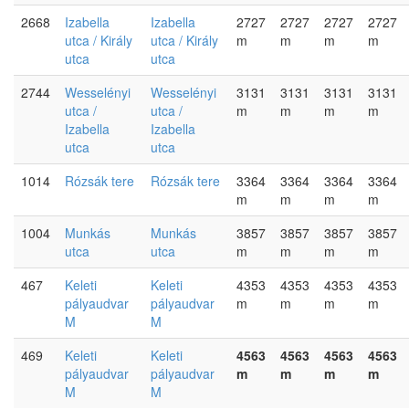
2668
Izabella
Izabella
2727
2727
2727
2727
utca / Király
utca / Király
m
m
m
m
utca
utca
2744
Wesselényi
Wesselényi
3131
3131
3131
3131
utca /
utca /
m
m
m
m
Izabella
Izabella
utca
utca
1014
Rózsák tere
Rózsák tere
3364
3364
3364
3364
m
m
m
m
1004
Munkás
Munkás
3857
3857
3857
3857
utca
utca
m
m
m
m
467
Keleti
Keleti
4353
4353
4353
4353
pályaudvar
pályaudvar
m
m
m
m
M
M
469
Keleti
Keleti
4563
4563
4563
4563
pályaudvar
pályaudvar
m
m
m
m
M
M