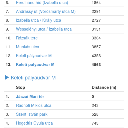
6.
Ferdinánd híd (Izabella utca)
1864
7.
Andrássy út (Vörösmarty utca M)
2291
8.
Izabella utca / Király utca
2727
9.
Wesselényi utca / Izabella utca
3131
10.
Rózsák tere
3364
11.
Munkás utca
3857
12.
Keleti pályaudvar M
4353
13.
Keleti pályaudvar M
4563
Keleti pályaudvar M
Stop
Distance (m)
1.
Jászai Mari tér
0
2.
Radnóti Miklós utca
243
3.
Szent István park
528
4.
Hegedűs Gyula utca
743