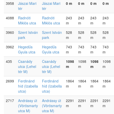
3958
Jászai Mari
Jászai Mari
0 m
0 m
0 m
0 m
tér
tér
4088
Radnóti
Radnóti
243
243
243
243
Miklós utca
Miklós utca
m
m
m
m
3960
Szent István
Szent István
528
528
528
528
park
park
m
m
m
m
3962
Hegedűs
Hegedűs
743
743
743
743
Gyula utca
Gyula utca
m
m
m
m
435
Csanády
Csanády
1098
1098
1098
1098
utca (Lehel
utca (Lehel
m
m
m
m
tér M)
tér M)
2699
Ferdinánd
Ferdinánd
1864
1864
1864
1864
híd (Izabella
híd (Izabella
m
m
m
m
utca)
utca)
2717
Andrássy út
Andrássy út
2291
2291
2291
2291
(Vörösmarty
(Vörösmarty
m
m
m
m
utca M)
utca M)