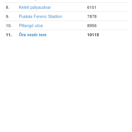
8.
Keleti pályaudvar
6101
9.
Puskás Ferenc Stadion
7878
10.
Pillangó utca
8956
11.
Örs vezér tere
10115