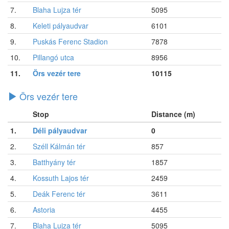
7.
Blaha Lujza tér
5095
8.
Keleti pályaudvar
6101
9.
Puskás Ferenc Stadion
7878
10.
Pillangó utca
8956
11.
Örs vezér tere
10115
Örs vezér tere
Stop
Distance (m)
1.
Déli pályaudvar
0
2.
Széll Kálmán tér
857
3.
Batthyány tér
1857
4.
Kossuth Lajos tér
2459
5.
Deák Ferenc tér
3611
6.
Astoria
4455
7.
Blaha Lujza tér
5095