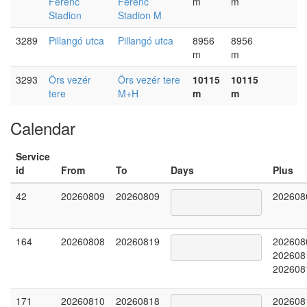
Ferenc
Ferenc
m
m
Stadion
Stadion M
3289
Pillangó utca
Pillangó utca
8956
8956
m
m
3293
Örs vezér
Örs vezér tere
10115
10115
tere
M+H
m
m
Calendar
Service
id
From
To
Days
Plus
42
20260809
20260809
202608
164
20260808
20260819
202608
202608
202608
171
20260810
20260818
202608