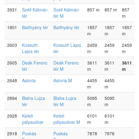
3931
Széll Kálmán
Széll Kálmán
857 m
857 m
857
tér
tér M
m
1801
Batthyány tér
Batthyány tér
1857
1857
1857
m
m
m
2603
Kossuth
Kossuth Lajos
2459
2459
2459
Lajos tér
tér
m
m
m
2605
Deák Ferenc
Deák Ferenc
3611
3611
3611
tér
tér M
m
m
m
2648
Astoria
Astoria M
4455
4455
m
m
2894
Blaha Lujza
Blaha Lujza
5095
5095
tér
tér M
m
m
2928
Keleti
Keleti
6101
6101
pályaudvar
pályaudvar M
m
m
2918
Puskás
Puskás
7878
7878