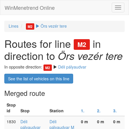
WinMenetrend Online
Lines
Örs vezér tere
M2
Routes for line
in
M2
direction to
Örs vezér tere
In opposite direction:
Déli pályaudvar
M2
See the list of vehicles on this line
Merged route
Stop
id
Stop
Station
1.
2.
3.
1830
Déli
Déli
0 m
0 m
0 m
pályaudvar
pályaudvar M