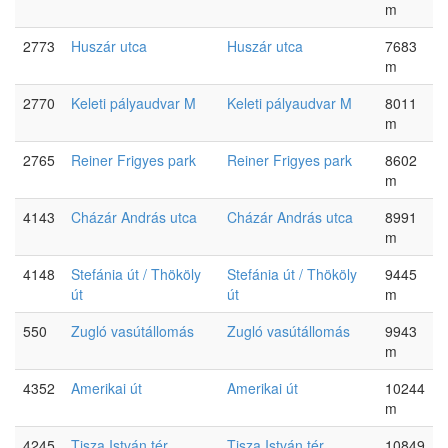
m
2773
Huszár utca
Huszár utca
7683
m
2770
Keleti pályaudvar M
Keleti pályaudvar M
8011
m
2765
Reiner Frigyes park
Reiner Frigyes park
8602
m
4143
Cházár András utca
Cházár András utca
8991
m
4148
Stefánia út / Thököly
Stefánia út / Thököly
9445
út
út
m
550
Zugló vasútállomás
Zugló vasútállomás
9943
m
4352
Amerikai út
Amerikai út
10244
m
4245
Tisza István tér
Tisza István tér
10849