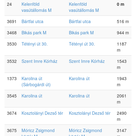
24
Kelenföld
Kelenföld
0 m
vasútállomás M
vasútállomás M
3691
Bártfai utca
Bártfai utca
516 m
3468
Bikás park M
Bikás park M
944 m
3530
Tétényi út 30.
Tétényi út 30.
1187
m
3532
Szent Imre Kórház
Szent Imre Kórház
1543
m
1373
Karolina út
Karolina út
1943
(Sárbogárdi út)
m
3545
Karolina út
Karolina út
2061
m
3674
Kosztolányi Dezső tér
Kosztolányi Dezső tér
2490
m
3675
Móricz Zsigmond
Móricz Zsigmond
3147