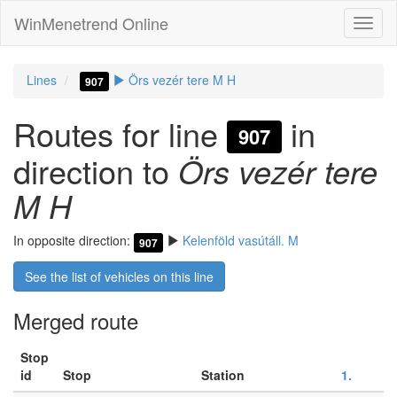
WinMenetrend Online
Lines
Örs vezér tere M H
907
Routes for line
in
907
direction to
Örs vezér tere
M H
In opposite direction:
Kelenföld vasútáll. M
907
See the list of vehicles on this line
Merged route
Stop
id
Stop
Station
1.