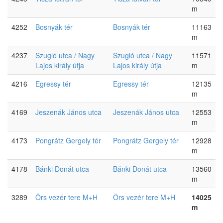
m
4252
Bosnyák tér
Bosnyák tér
11163
m
4237
Szugló utca / Nagy
Szugló utca / Nagy
11571
Lajos király útja
Lajos király útja
m
4216
Egressy tér
Egressy tér
12135
m
4169
Jeszenák János utca
Jeszenák János utca
12553
m
4173
Pongrátz Gergely tér
Pongrátz Gergely tér
12928
m
4178
Bánki Donát utca
Bánki Donát utca
13560
m
3289
Örs vezér tere M+H
Örs vezér tere M+H
14025
m