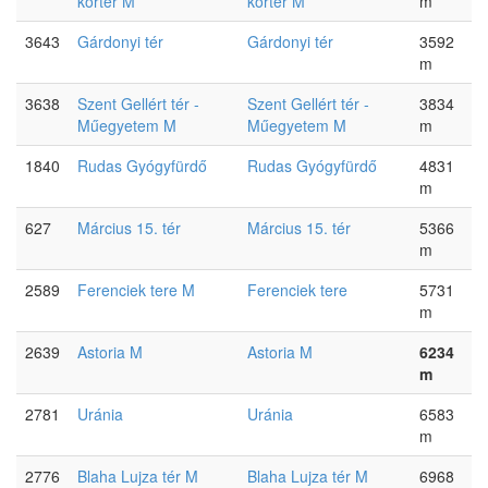
körtér M
körtér M
m
3643
Gárdonyi tér
Gárdonyi tér
3592
m
3638
Szent Gellért tér -
Szent Gellért tér -
3834
Műegyetem M
Műegyetem M
m
1840
Rudas Gyógyfürdő
Rudas Gyógyfürdő
4831
m
627
Március 15. tér
Március 15. tér
5366
m
2589
Ferenciek tere M
Ferenciek tere
5731
m
2639
Astoria M
Astoria M
6234
m
2781
Uránia
Uránia
6583
m
2776
Blaha Lujza tér M
Blaha Lujza tér M
6968