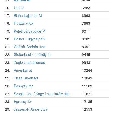
16.
Uránia
6583
17.
Blaha Lujza tér M
6968
18.
Huszár utca
7683
19.
Keleti pályaudvar M
8011
20.
Reiner Frigyes park
8602
21.
Cházár András utca
8991
22.
Stefánia út / Thököly út
9445
23.
Zugló vasútállomás
9943
24.
Amerikai út
10244
25.
Tisza István tér
10849
26.
Bosnyák tér
11163
27.
Szugló utca / Nagy Lajos király útja
11571
28.
Egressy tér
12135
29.
Jeszenák János utca
12553