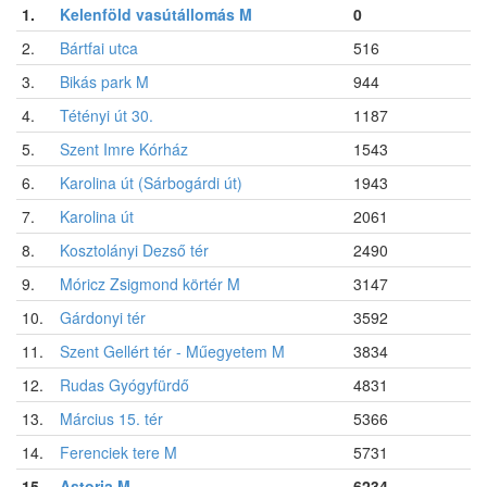
1.
Kelenföld vasútállomás M
0
2.
Bártfai utca
516
3.
Bikás park M
944
4.
Tétényi út 30.
1187
5.
Szent Imre Kórház
1543
6.
Karolina út (Sárbogárdi út)
1943
7.
Karolina út
2061
8.
Kosztolányi Dezső tér
2490
9.
Móricz Zsigmond körtér M
3147
10.
Gárdonyi tér
3592
11.
Szent Gellért tér - Műegyetem M
3834
12.
Rudas Gyógyfürdő
4831
13.
Március 15. tér
5366
14.
Ferenciek tere M
5731
15.
Astoria M
6234