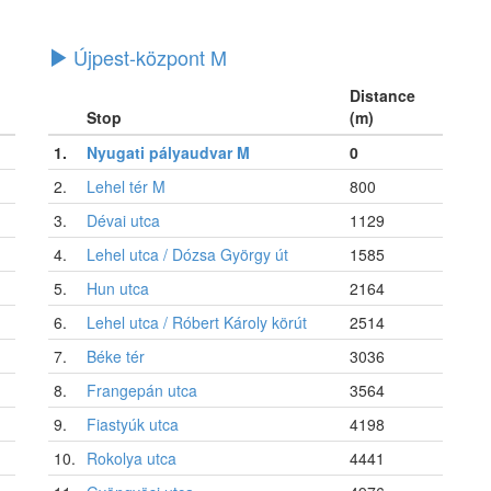
Újpest-központ M
Distance
Stop
(m)
1.
Nyugati pályaudvar M
0
2.
Lehel tér M
800
3.
Dévai utca
1129
4.
Lehel utca / Dózsa György út
1585
5.
Hun utca
2164
6.
Lehel utca / Róbert Károly körút
2514
7.
Béke tér
3036
8.
Frangepán utca
3564
9.
Fiastyúk utca
4198
10.
Rokolya utca
4441