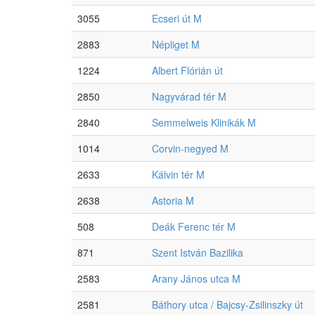
3055
Ecseri út M
2883
Népliget M
1224
Albert Flórián út
2850
Nagyvárad tér M
2840
Semmelweis Klinikák M
1014
Corvin-negyed M
2633
Kálvin tér M
2638
Astoria M
508
Deák Ferenc tér M
871
Szent István Bazilika
2583
Arany János utca M
2581
Báthory utca / Bajcsy-Zsilinszky út