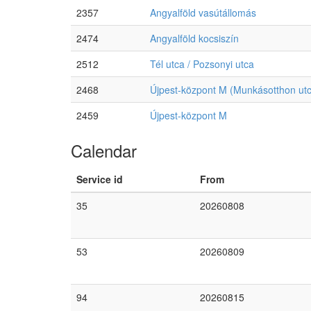
2357
Angyalföld vasútállomás
2474
Angyalföld kocsiszín
2512
Tél utca / Pozsonyi utca
2468
Újpest-központ M (Munkásotthon ut
2459
Újpest-központ M
Calendar
Service id
From
35
20260808
53
20260809
94
20260815