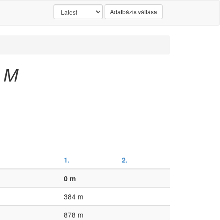
Adatbázis váltása
t M
1.
2.
0 m
384 m
878 m