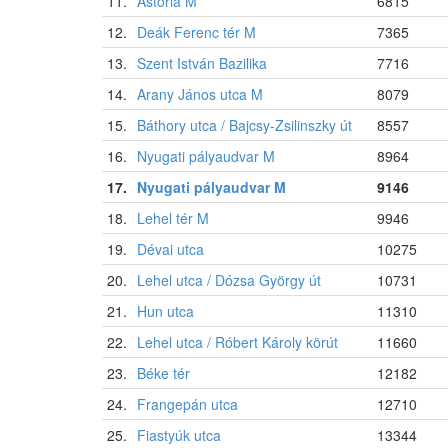
11.
Astoria M
6815
12.
Deák Ferenc tér M
7365
13.
Szent István Bazilika
7716
14.
Arany János utca M
8079
15.
Báthory utca / Bajcsy-Zsilinszky út
8557
16.
Nyugati pályaudvar M
8964
17.
Nyugati pályaudvar M
9146
18.
Lehel tér M
9946
19.
Dévai utca
10275
20.
Lehel utca / Dózsa György út
10731
21.
Hun utca
11310
22.
Lehel utca / Róbert Károly körút
11660
23.
Béke tér
12182
24.
Frangepán utca
12710
25.
Fiastyúk utca
13344