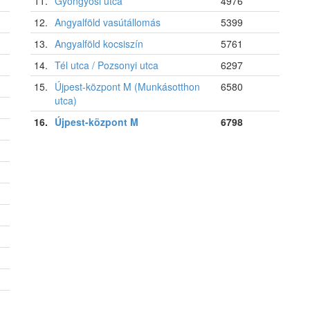
11.
Gyöngyösi utca
4976
12.
Angyalföld vasútállomás
5399
13.
Angyalföld kocsiszín
5761
14.
Tél utca / Pozsonyi utca
6297
15.
Újpest-központ M (Munkásotthon
6580
utca)
16.
Újpest-központ M
6798