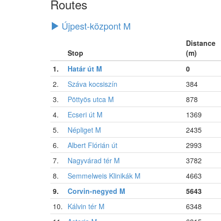
Routes
Újpest-központ M
Distance
Stop
(m)
1.
Határ út M
0
2.
Száva kocsiszín
384
3.
Pöttyös utca M
878
4.
Ecseri út M
1369
5.
Népliget M
2435
6.
Albert Flórián út
2993
7.
Nagyvárad tér M
3782
8.
Semmelweis Klinikák M
4663
9.
Corvin-negyed M
5643
10.
Kálvin tér M
6348