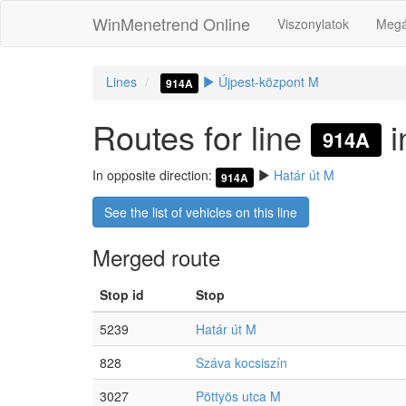
WinMenetrend Online
Viszonylatok
Megá
Lines
Újpest-központ M
914A
Routes for line
i
914A
In opposite direction:
Határ út M
914A
See the list of vehicles on this line
Merged route
Stop id
Stop
5239
Határ út M
828
Száva kocsiszín
3027
Pöttyös utca M