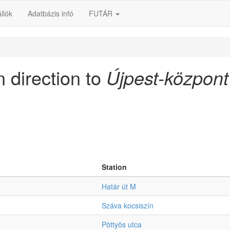
llók
Adatbázis infó
FUTÁR
n direction to
Újpest-közpon
Station
Határ út M
Száva kocsiszín
Pöttyös utca