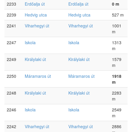
2233
Erdőalja út
Erdőalja út
0 m
2239
Hedvig utca
Hedvig utca
527 m
2241
Viharhegyi út
Viharhegyi út
1001
m
2247
Iskola
Iskola
1313
m
2249
Királylaki út
Királylaki út
1579
m
2250
Máramaros út
Máramaros út
1918
m
2248
Királylaki út
Királylaki út
2283
m
2246
Iskola
Iskola
2549
m
2242
Viharhegyi út
Viharhegyi út
2886