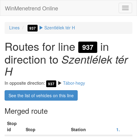
WinMenetrend Online
Lines
Szentlélek tér H
937
Routes for line
in
937
direction to
Szentlélek tér
H
In opposite direction:
Tábor-hegy
937
See the list of vehicles on this line
Merged route
Stop
id
Stop
Station
1.