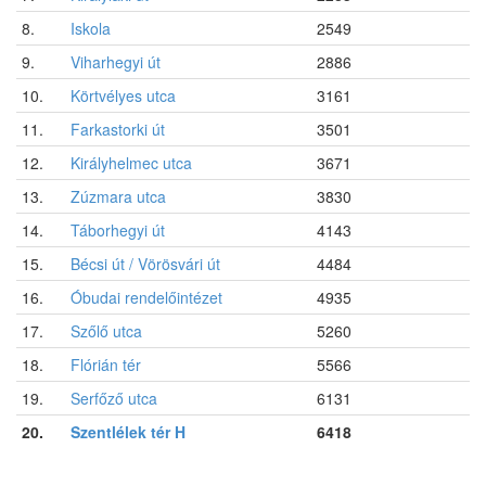
8.
Iskola
2549
9.
Viharhegyi út
2886
10.
Körtvélyes utca
3161
11.
Farkastorki út
3501
12.
Királyhelmec utca
3671
13.
Zúzmara utca
3830
14.
Táborhegyi út
4143
15.
Bécsi út / Vörösvári út
4484
16.
Óbudai rendelőintézet
4935
17.
Szőlő utca
5260
18.
Flórián tér
5566
19.
Serfőző utca
6131
20.
Szentlélek tér H
6418