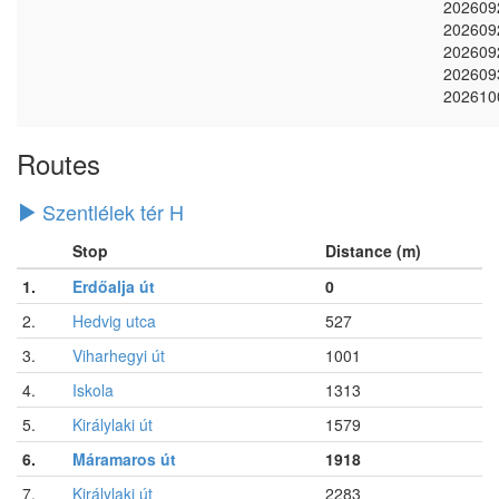
202609
202609
202609
202609
202610
Routes
Szentlélek tér H
Stop
Distance (m)
1.
Erdőalja út
0
2.
Hedvig utca
527
3.
Viharhegyi út
1001
4.
Iskola
1313
5.
Királylaki út
1579
6.
Máramaros út
1918
7.
Királylaki út
2283