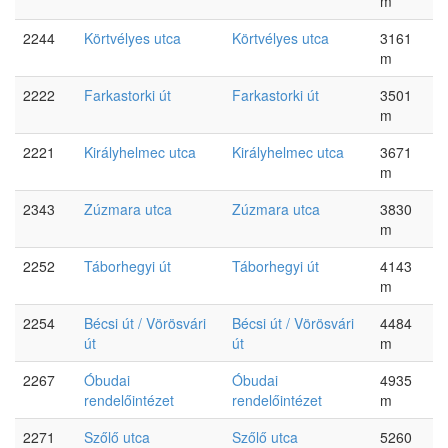
m
2244
Körtvélyes utca
Körtvélyes utca
3161
m
2222
Farkastorki út
Farkastorki út
3501
m
2221
Királyhelmec utca
Királyhelmec utca
3671
m
2343
Zúzmara utca
Zúzmara utca
3830
m
2252
Táborhegyi út
Táborhegyi út
4143
m
2254
Bécsi út / Vörösvári
Bécsi út / Vörösvári
4484
út
út
m
2267
Óbudai
Óbudai
4935
rendelőintézet
rendelőintézet
m
2271
Szőlő utca
Szőlő utca
5260