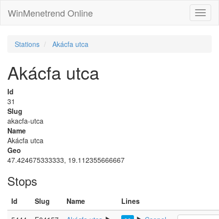
WinMenetrend Online
Stations
Akácfa utca
Akácfa utca
Id
31
Slug
akacfa-utca
Name
Akácfa utca
Geo
47.424675333333, 19.112355666667
Stops
Id
Slug
Name
Lines