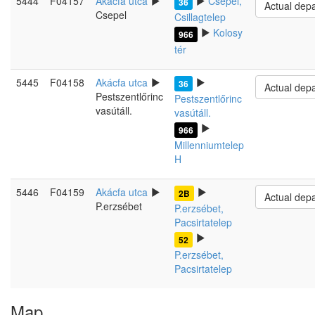
5444
F04157
Akácfa utca
Csepel,
36
Actual dep
Csepel
Csillagtelep
Kolosy
966
tér
5445
F04158
Akácfa utca
36
Actual dep
Pestszentlőrinc
Pestszentlőrinc
vasútáll.
vasútáll.
966
Millenniumtelep
H
5446
F04159
Akácfa utca
2B
Actual dep
P.erzsébet
P.erzsébet,
Pacsirtatelep
52
P.erzsébet,
Pacsirtatelep
Map