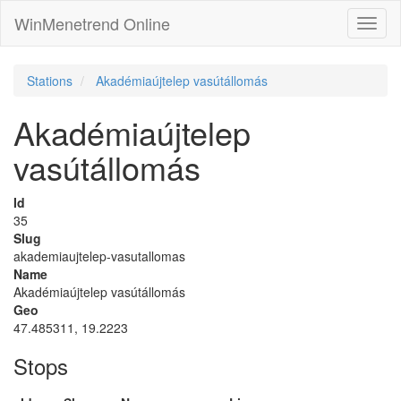
WinMenetrend Online
Stations
Akadémiaújtelep vasútállomás
Akadémiaújtelep
vasútállomás
Id
35
Slug
akademiaujtelep-vasutallomas
Name
Akadémiaújtelep vasútállomás
Geo
47.485311, 19.2223
Stops