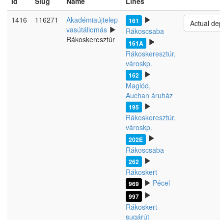
Id
Slug
Name
Lines
1416
116271
Akadémiaújtelep
161
Actual de
vasútállomás
Rákoscsaba
Rákoskeresztúr
161A
Rákoskeresztúr,
városkp.
162
Maglód,
Auchan áruház
195
Rákoskeresztúr,
városkp.
202E
Rákoscsaba
262
Rákoskert
Pécel
969
997
Rákoskert
sugárút