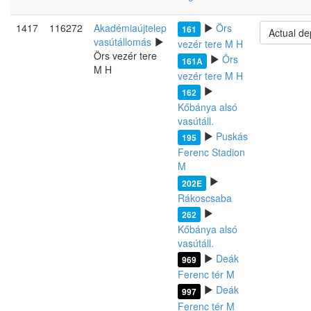
1417
116272
Akadémiaújtelep
Örs
161
Actual de
vasútállomás
vezér tere M H
Örs vezér tere
Örs
161A
M H
vezér tere M H
162
Kőbánya alsó
vasútáll.
Puskás
195
Ferenc Stadion
M
202E
Rákoscsaba
262
Kőbánya alsó
vasútáll.
Deák
969
Ferenc tér M
Deák
997
Ferenc tér M