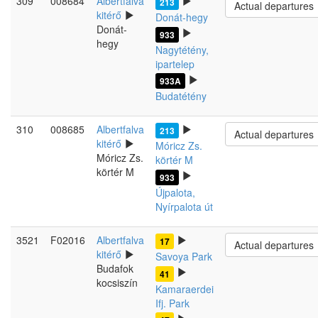
309
008684
Albertfalva
213
Actual departures
kitérő
Donát-hegy
Donát-
933
hegy
Nagytétény,
ipartelep
933A
Budatétény
310
008685
Albertfalva
213
Actual departures
kitérő
Móricz Zs.
Móricz Zs.
körtér M
körtér M
933
Újpalota,
Nyírpalota út
3521
F02016
Albertfalva
17
Actual departures
kitérő
Savoya Park
Budafok
41
kocsiszín
Kamaraerdei
Ifj. Park