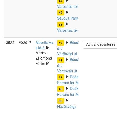
47
Városház tér
48
Savoya Park
56
Városház tér
3522
F02017
Albertfalva
Bécsi
17
Actual departures
kitérő
út /
Móricz
Vörösvári út
Zsigmond
Bécsi
41
körtér M
út /
Vörösvári út
Deák
47
Ferenc tér M
Deák
48
Ferenc tér M
56
Hűvösvölgy