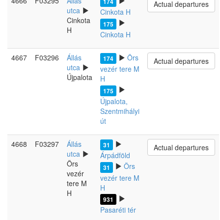
4666
F03295
Állás
174
Actual departures
utca
Cinkota H
Cinkota
175
H
Cinkota H
4667
F03296
Állás
Örs
174
Actual departures
utca
vezér tere M
Újpalota
H
175
Újpalota,
Szentmihályi
út
4668
F03297
Állás
31
Actual departures
utca
Árpádföld
Örs
Örs
31
vezér
vezér tere M
tere M
H
H
931
Pasaréti tér