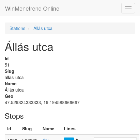
WinMenetrend Online
Stations
Állás utca
Állás utca
Id
51
Slug
allas-utca
Name
Állás utca
Geo
47.529324333333, 19.194588666667
Stops
Id
Slug
Name
Lines