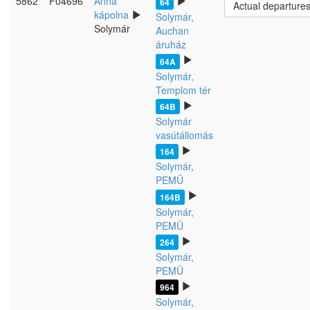
5862
F04696
Anna
64
Actual departure
kápolna
Solymár,
Solymár
Auchan
áruház
64A
Solymár,
Templom tér
64B
Solymár
vasútállomás
164
Solymár,
PEMÜ
164B
Solymár,
PEMÜ
264
Solymár,
PEMÜ
964
Solymár,