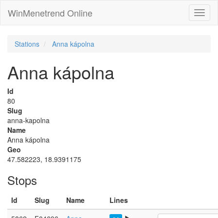
WinMenetrend Online
Stations
Anna kápolna
Anna kápolna
Id
80
Slug
anna-kapolna
Name
Anna kápolna
Geo
47.582223, 18.9391175
Stops
Id
Slug
Name
Lines