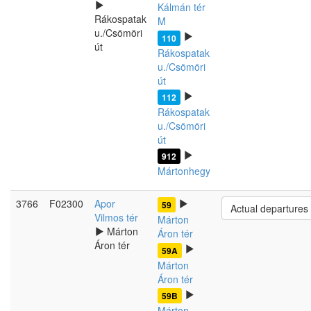
Kálmán tér
Rákospatak
M
u./Csömöri
110
út
Rákospatak
u./Csömöri
út
112
Rákospatak
u./Csömöri
út
912
Mártonhegy
3766
F02300
Apor
59
Actual departures
Vilmos tér
Márton
Márton
Áron tér
Áron tér
59A
Márton
Áron tér
59B
Márton