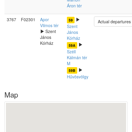
Áron tér
3767
F02301
Apor
59
Actual departures
Vilmos tér
Szent
Szent
János
János
Kórház
Kórház
59A
Széll
Kálmán tér
M
59B
Hűvösvölgy
Map