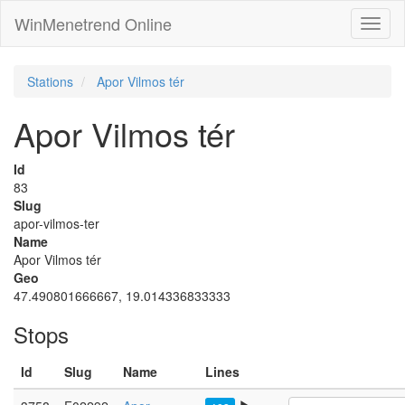
WinMenetrend Online
Stations
Apor Vilmos tér
Apor Vilmos tér
Id
83
Slug
apor-vilmos-ter
Name
Apor Vilmos tér
Geo
47.490801666667, 19.014336833333
Stops
Id
Slug
Name
Lines