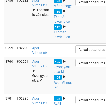
3758
F02292
Apor
102
Actual departures
Vilmos tér
Mártonhegy
Thomán
110
István utca
Thomán
István utca
112
Thomán
István utca
3759
F02293
Apor
Actual departures
Vilmos tér
3760
F02294
Apor
105
Actual departures
Vilmos tér
Gyöngyösi
utca M
Gyöngyösi
105
utca M
Apor Vilmos
tér
3761
F02295
Apor
102
Actual departures
Vilmos tér
Széll