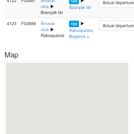
4122
F02687
Árvavár
124
Actual departur
utca
Bosnyák tér
Bosnyák tér
4123
F02688
Árvavár
124
Actual departur
utca
Rákospalota,
Rákospalota
Bogáncs u.
Map