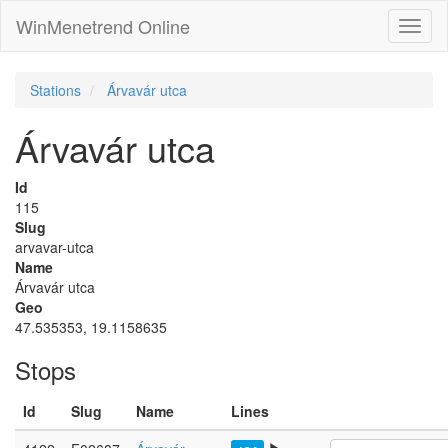
WinMenetrend Online
Stations
Árvavár utca
Árvavár utca
Id
115
Slug
arvavar-utca
Name
Árvavár utca
Geo
47.535353, 19.1158635
Stops
Id
Slug
Name
Lines