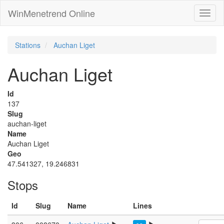
WinMenetrend Online
Stations
Auchan Liget
Auchan Liget
Id
137
Slug
auchan-liget
Name
Auchan Liget
Geo
47.541327, 19.246831
Stops
Id
Slug
Name
Lines