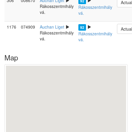
306
008670
Auchan Liget
92
Actua
Rákosszentmihály
Rákosszentmihály
vá.
vá.
1176
074909
Auchan Liget
92
Actua
Rákosszentmihály
Rákosszentmihály
vá.
vá.
Map