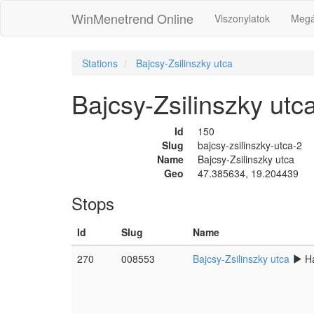
WinMenetrend Online
Viszonylatok
Megá
Stations
Bajcsy-Zsilinszky utca
Bajcsy-Zsilinszky utc
Id
150
Slug
bajcsy-zsilinszky-utca-2
Name
Bajcsy-Zsilinszky utca
Geo
47.385634, 19.204439
Stops
Id
Slug
Name
270
008553
Bajcsy-Zsilinszky utca
Ha