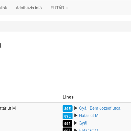
llók
Adatbázis infó
FUTÁR
a
Lines
tár út M
Gyál, Bem József utca
89E
Határ út M
89E
Gyál
994
Határ út M
994