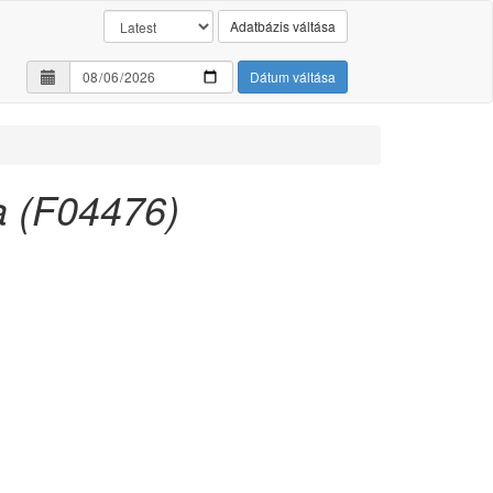
Adatbázis váltása
Dátum váltása
a (F04476)