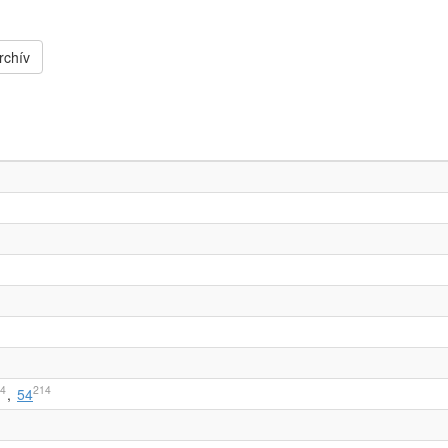
rchív
4
214
54