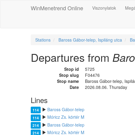
WinMenetrend Online
Viszonylatok
Megá
Stations
Baross Gábor-telep, Ispiláng utca
Ba
Departures from
Baro
Stop id
5725
Stop slug
F04476
Stop name
Baross Gábor-telep, Ispil
Date
2026.08.06. Thursday
Lines
Baross Gábor-telep
114
Móricz Zs. körtér M
114
Baross Gábor-telep
214
Móricz Zs. körtér M
214