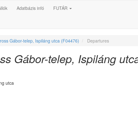
llók
Adatbázis infó
FUTÁR
ross Gábor-telep, Ispiláng utca (F04476)
Departures
ss Gábor-telep, Ispiláng utc
áng utca