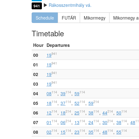
Rákosszentmihály vá.
941
Schedule
FUTÁR
Mikormegy
Mikormegy a
Timetable
Hour
Departures
941
00
19
941
01
19
941
02
19
941
03
19
114
114
114
04
08
39
59
114
114
114
214
05
18
37
52
59
114
214
114
114
214
114
06
12
18
25
38
44
50
114
214
114
114
214
114
11
07
01
06
13
24
30
38
48
114
114
114
114
114
114
08
02
15
23
35
48
55