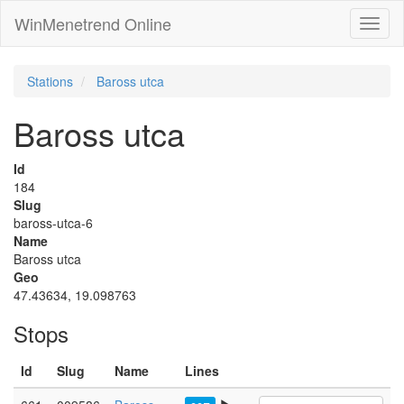
WinMenetrend Online
Stations
Baross utca
Baross utca
Id
184
Slug
baross-utca-6
Name
Baross utca
Geo
47.43634, 19.098763
Stops
Id
Slug
Name
Lines