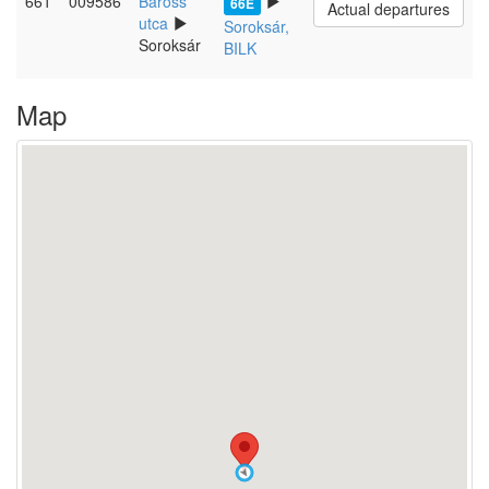
661
009586
Baross
66E
Actual departures
utca
Soroksár,
Soroksár
BILK
Map