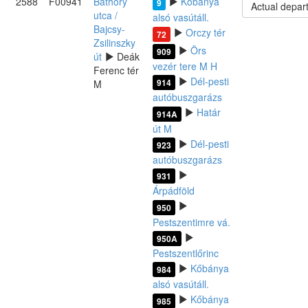
2588
F00941
Báthory
Kőbánya
9
Actual depar
utca /
alsó vasútáll.
Bajcsy-
Orczy tér
72
Zsilinszky
Örs
909
út
Deák
vezér tere M H
Ferenc tér
Dél-pesti
914
M
autóbuszgarázs
Határ
914A
út M
Dél-pesti
923
autóbuszgarázs
931
Árpádföld
950
Pestszentimre vá.
950A
Pestszentlőrinc
Kőbánya
984
alsó vasútáll.
Kőbánya
985