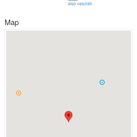
alsó vasútáll.
Map