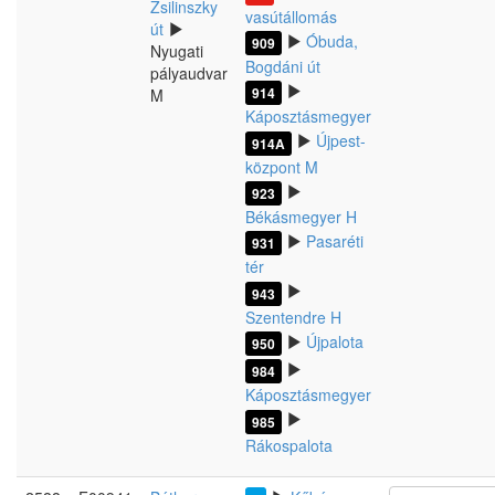
Zsilinszky
vasútállomás
út
Óbuda,
909
Nyugati
Bogdáni út
pályaudvar
914
M
Káposztásmegyer
Újpest-
914A
központ M
923
Békásmegyer H
Pasaréti
931
tér
943
Szentendre H
Újpalota
950
984
Káposztásmegyer
985
Rákospalota