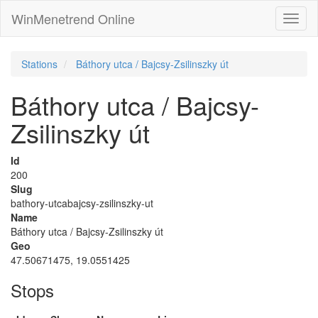
WinMenetrend Online
Stations
Báthory utca / Bajcsy-Zsilinszky út
Báthory utca / Bajcsy-
Zsilinszky út
Id
200
Slug
bathory-utcabajcsy-zsilinszky-ut
Name
Báthory utca / Bajcsy-Zsilinszky út
Geo
47.50671475, 19.0551425
Stops