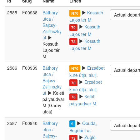
Id
Slug
Name
Lines
2585
F00938
Báthory
Kossuth
N70
Actual depar
utca /
Lajos tér M
Bajcsy-
Kossuth
70
Zsilinszky
Lajos tér M
út
Kossuth
78
Kossuth
Lajos tér M
Lajos tér
M
2586
F00939
Báthory
Erzsébet
N70
Actual depar
utca /
k.né útja, alulj.
Bajcsy-
Erzsébet
70
Zsilinszky
k.né útja, alulj.
út
Keleti
Keleti
78
pályaudvar
pályaudvar M
M (Garay
utca)
2587
F00940
Báthory
Óbuda,
9
Actual depar
utca /
Bogdáni út
Bajcsy-
Zugló
72