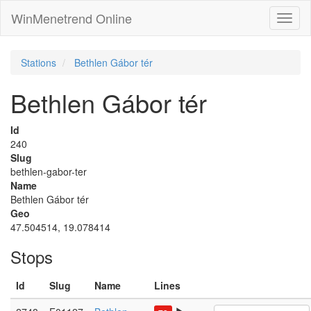
WinMenetrend Online
Stations
Bethlen Gábor tér
Bethlen Gábor tér
Id
240
Slug
bethlen-gabor-ter
Name
Bethlen Gábor tér
Geo
47.504514, 19.078414
Stops
Id
Slug
Name
Lines