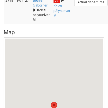
2748
F01127
Bethlen
78
Actual departures
Gábor tér
Keleti
Keleti
pályaudvar
pályaudvar
M
M
Map