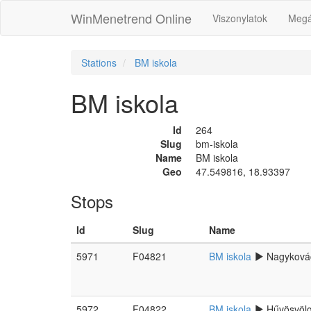
WinMenetrend Online
Viszonylatok
Megá
Stations
BM iskola
BM iskola
Id
264
Slug
bm-iskola
Name
BM iskola
Geo
47.549816, 18.93397
Stops
Id
Slug
Name
5971
F04821
BM iskola
Nagyková
5972
F04822
BM iskola
Hűvösvöl