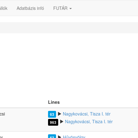
llók
Adatbázis infó
FUTÁR
Lines
csi
Nagykovácsi, Tisza I. tér
63
Nagykovácsi, Tisza I. tér
963
gy
Hűvösvölgy
63