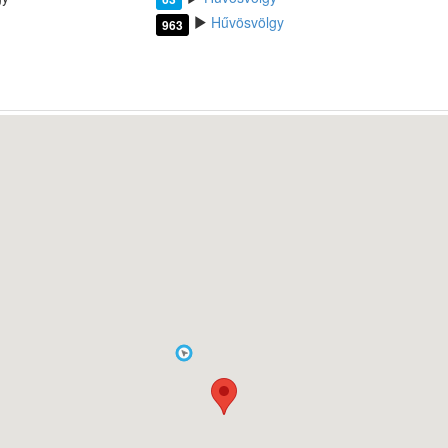
Hűvösvölgy
963