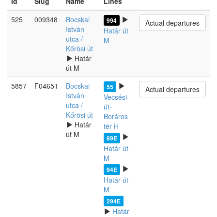
Id
Slug
Name
Lines
525
009348
Bocskai
994
Actual departures
István
Határ út
utca /
M
Kőrösi út
Határ
út M
5857
F04651
Bocskai
55
Actual departures
István
Vecsési
utca /
út-
Kőrösi út
Boráros
Határ
tér H
út M
89E
Határ út
M
94E
Határ út
M
294E
Határ