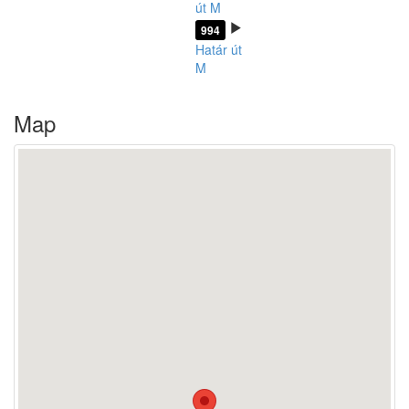
út M
994
Határ út
M
Map