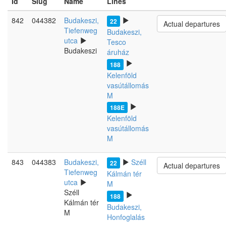
Id
Slug
Name
Lines
842
044382
Budakeszi,
22
Actual departures
Tiefenweg
Budakeszi,
utca
Tesco
Budakeszi
áruház
188
Kelenföld
vasútállomás
M
188E
Kelenföld
vasútállomás
M
843
044383
Budakeszi,
Széll
22
Actual departures
Tiefenweg
Kálmán tér
utca
M
Széll
188
Kálmán tér
Budakeszi,
M
Honfoglalás