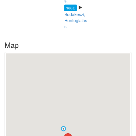
s.
188E
Budakeszi,
Honfoglalás
s.
Map