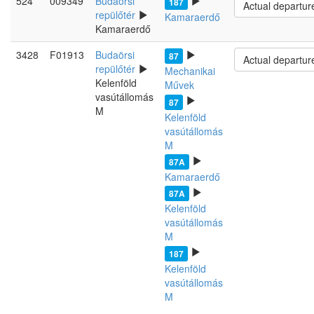
524
009349
Budaörsi
187
Actual departur
repülőtér
Kamaraerdő
Kamaraerdő
3428
F01913
Budaörsi
87
Actual departur
repülőtér
Mechanikai
Kelenföld
Művek
vasútállomás
87
M
Kelenföld
vasútállomás
M
87A
Kamaraerdő
87A
Kelenföld
vasútállomás
M
187
Kelenföld
vasútállomás
M