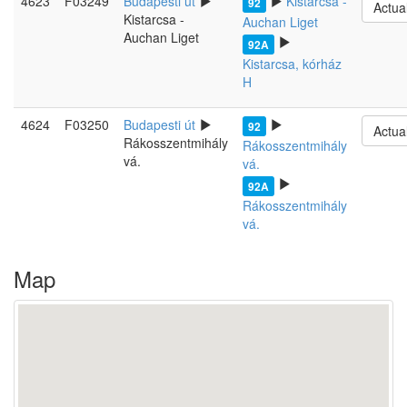
4623
F03249
Budapesti út
Kistarcsa -
92
Actua
Kistarcsa -
Auchan Liget
Auchan Liget
92A
Kistarcsa, kórház
H
4624
F03250
Budapesti út
92
Actua
Rákosszentmihály
Rákosszentmihály
vá.
vá.
92A
Rákosszentmihály
vá.
Map