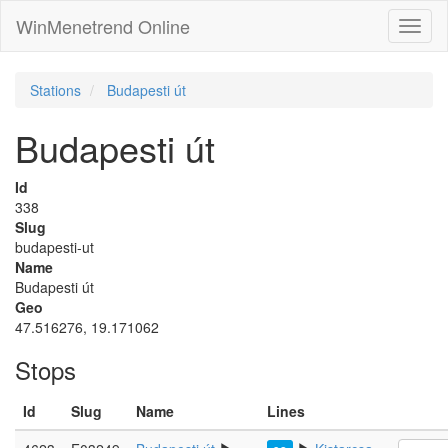
WinMenetrend Online
Stations
Budapesti út
Budapesti út
Id
338
Slug
budapesti-ut
Name
Budapesti út
Geo
47.516276, 19.171062
Stops
Id
Slug
Name
Lines