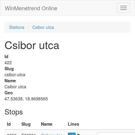
WinMenetrend Online
Stations
Csibor utca
Csibor utca
Id
422
Slug
csibor-utca
Name
Csibor utca
Geo
47.53638, 18.9698565
Stops
Id
Slug
Name
Lines