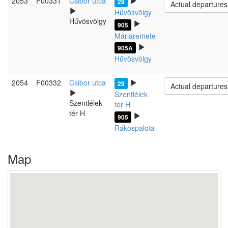
2053
F00331
Csibor utca
29
Actual departures
Hűvösvölgy
Hűvösvölgy
905
Máriaremete
905A
Hűvösvölgy
2054
F00332
Csibor utca
29
Actual departures
Szentlélek
Szentlélek
tér H
tér H
905
Rákospalota
Map