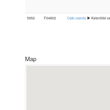
5952
F04802
Csiki csárda
Kelenföld v
Map