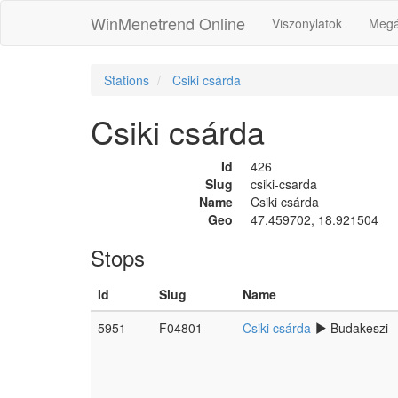
WinMenetrend Online
Viszonylatok
Megá
Stations
Csiki csárda
Csiki csárda
Id
426
Slug
csiki-csarda
Name
Csiki csárda
Geo
47.459702, 18.921504
Stops
Id
Slug
Name
5951
F04801
Csiki csárda
Budakeszi