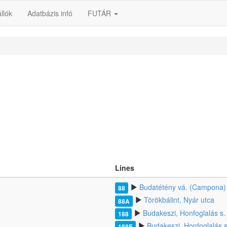
llók
Adatbázis infó
FUTÁR
Lines
Budatétény vá. (Campona)
88
Törökbálint, Nyár utca
88A
Budakeszi, Honfoglalás s.
188
Budakeszi, Honfoglalás s
188E