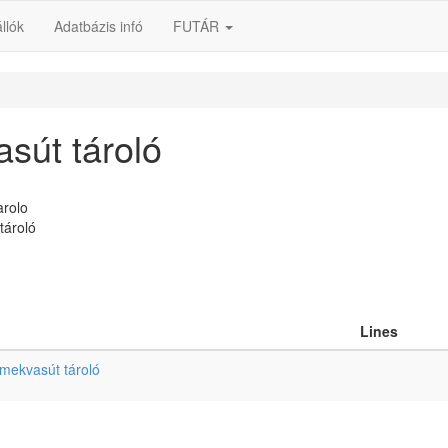
llók
Adatbázis infó
FUTÁR
sút tároló
arolo
tároló
Lines
rmekvasút tároló