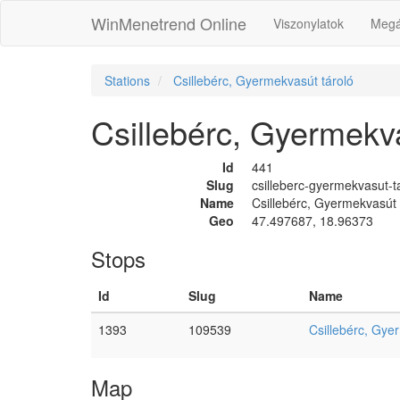
WinMenetrend Online
Viszonylatok
Megá
Stations
Csillebérc, Gyermekvasút tároló
Csillebérc, Gyermekva
Id
441
Slug
csilleberc-gyermekvasut-t
Name
Csillebérc, Gyermekvasút 
Geo
47.497687, 18.96373
Stops
Id
Slug
Name
1393
109539
Csillebérc, Gye
Map