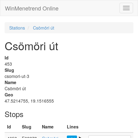
WinMenetrend Online
Stations
Csömöri út
Csömöri út
Id
453
Slug
csomori-ut-3
Name
Csömöri út
Geo
47.5214755, 19.1516555
Stops
Id
Slug
Name
Lines