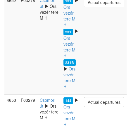
4652
F03278
Csömöri
131
Actual departures
út
Örs
Örs
vezér tere
vezér
M H
tere M
H
231
Örs
vezér
tere M
H
231B
Örs
vezér
tere M
H
4653
F03279
Csömöri
144
Actual departures
út
Örs
Örs
vezér tere
vezér
M H
tere M
H