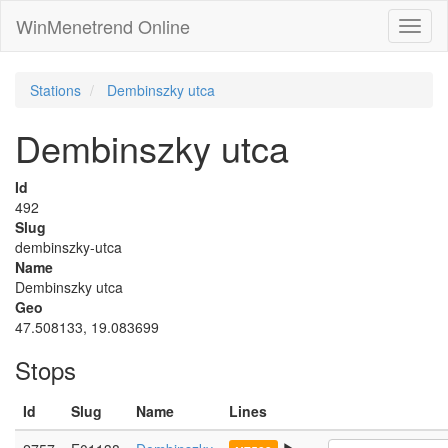
WinMenetrend Online
Stations
Dembinszky utca
Dembinszky utca
Id
492
Slug
dembinszky-utca
Name
Dembinszky utca
Geo
47.508133, 19.083699
Stops
Id
Slug
Name
Lines