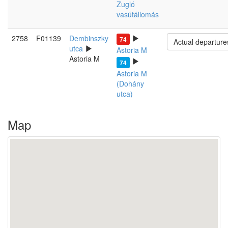
Zugló
vasútállomás
2758
F01139
Dembinszky
74
Actual departure
utca
Astoria M
Astoria M
74
Astoria M
(Dohány
utca)
Map