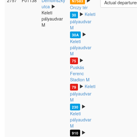
2757
F01138
Dembinszky
N7583
Actual departure
utca
Orczy tér
Keleti
Keleti
30
pályaudvar
pályaudvar
M
M
30A
Keleti
pályaudvar
M
75
Puskás
Ferenc
Stadion M
Keleti
79
pályaudvar
M
230
Keleti
pályaudvar
M
910