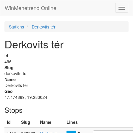
WinMenetrend Online
Stations
Derkovits tér
Derkovits tér
Id
496
Slug
derkovits-ter
Name
Derkovits tér
Geo
47.474869, 19.283024
Stops
Id
Slug
Name
Lines