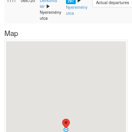
1117
066720
Derkovits
297
Actual departures
tér
Nyeremény
Nyeremény
utca
utca
Map