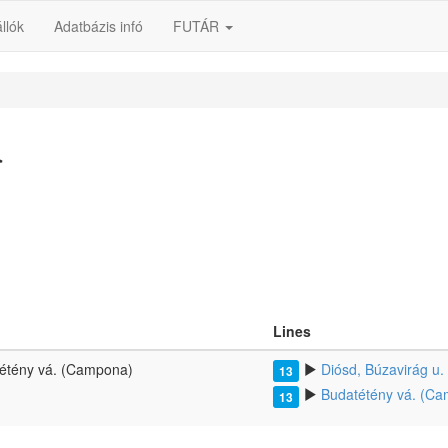
llók
Adatbázis infó
FUTÁR
a
Lines
étény vá. (Campona)
Diósd, Búzavirág u.
13
Budatétény vá. (C
13