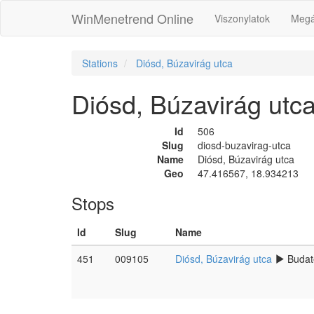
WinMenetrend Online
Viszonylatok
Megá
Stations
Diósd, Búzavirág utca
Diósd, Búzavirág utc
Id
506
Slug
diosd-buzavirag-utca
Name
Diósd, Búzavirág utca
Geo
47.416567, 18.934213
Stops
Id
Slug
Name
451
009105
Diósd, Búzavirág utca
Budat